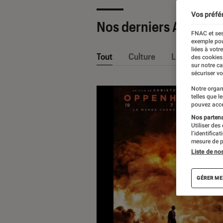
Vos préfé
Nos derniers Articles
FNAC et ses
exemple pou
liées à votr
Tout
Culture
La Claque Fna
des cookies
sur notre c
sécuriser vo
Notre organ
telles que l
pouvez acce
Nos partenai
Utiliser des
l’identifica
mesure de p
Liste de no
GÉRER ME