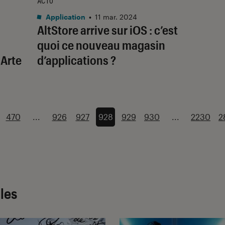
ACTU
Application
•
11 mar. 2024
AltStore arrive sur iOS : c’est
quoi ce nouveau magasin
 Arte
d’applications ?
470
...
926
927
928
929
930
...
2230
2
cles