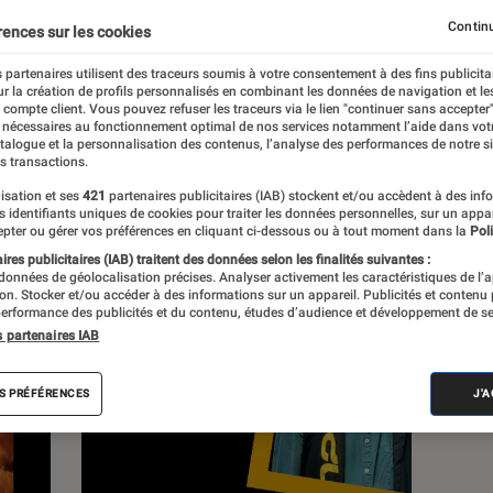
Continu
rences sur les cookies
 partenaires utilisent des traceurs soumis à votre consentement à des fins publicita
r la création de profils personnalisés en combinant les données de navigation et l
e compte client. Vous pouvez refuser les traceurs via le lien "continuer sans accepter"
c
Nos conseils
Pop Culture
Tech
 nécessaires au fonctionnement optimal de nos services notamment l’aide dans vot
atalogue et la personnalisation des contenus, l’analyse des performances de notre si
s transactions.
isation et ses
421
partenaires publicitaires (IAB) stockent et/ou accèdent à des inf
es identifiants uniques de cookies pour traiter les données personnelles, sur un appa
pter ou gérer vos préférences en cliquant ci-dessous ou à tout moment dans la
Poli
res publicitaires (IAB) traitent des données selon les finalités suivantes :
 données de géolocalisation précises. Analyser activement les caractéristiques de l’
tion. Stocker et/ou accéder à des informations sur un appareil. Publicités et contenu
erformance des publicités et du contenu, études d’audience et développement de se
s partenaires IAB
S PRÉFÉRENCES
J'