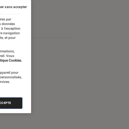
er sans accepter
ires par
es données
 à l’exception
re navigation
te, et pour
ormations,
reil. Vous
tique Cookies.
appareil pour
 personnalisés,
rvices.
ACCEPTE