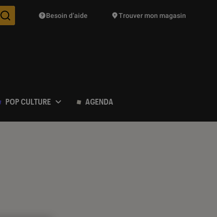
Besoin d’aide
Trouver mon magasin
Des suggestions de produits vont vous être proposées pendant vo
POP CULTURE
AGENDA