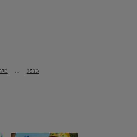
870
...
3530