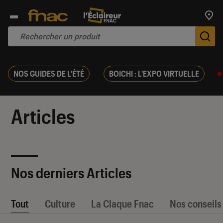
Trouv
De
NOS GUIDES DE L'ÉTÉ
BOICHI : L'EXPO VIRTUELLE
Articles
Nos derniers Articles
Tout
Culture
La Claque Fnac
Nos conseils