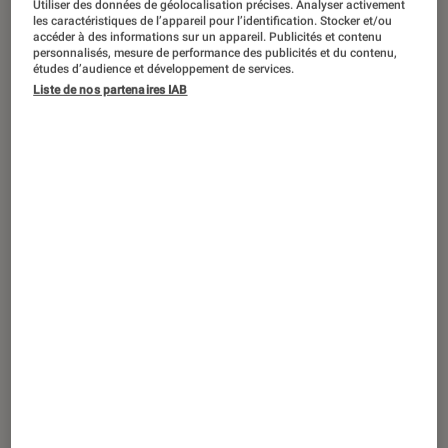
Utiliser des données de géolocalisation précises. Analyser activement
ACTU
les caractéristiques de l’appareil pour l’identification. Stocker et/ou
accéder à des informations sur un appareil. Publicités et contenu
Séries
•
27 juin 2025
personnalisés, mesure de performance des publicités et du contenu,
Squid Game
, saison 3 : rédemption ou
études d’audience et développement de services.
Liste de nos partenaires IAB
éternel recommencement ?