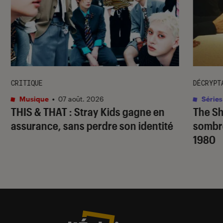
CRITIQUE
DÉCRYPT
Musique
•
07 août. 2026
Séries
THIS & THAT
: Stray Kids gagne en
The S
assurance, sans perdre son identité
sombr
1980