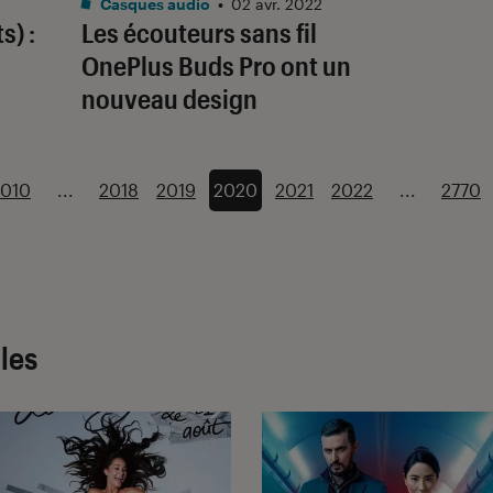
Casques audio
•
02 avr. 2022
s) :
Les écouteurs sans fil
OnePlus Buds Pro ont un
nouveau design
1010
...
2018
2019
2020
2021
2022
...
2770
cles