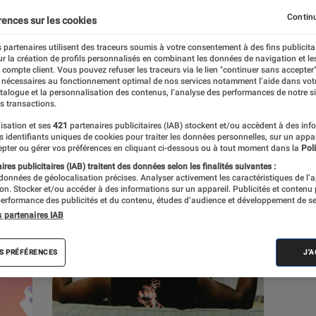
Continu
rences sur les cookies
 partenaires utilisent des traceurs soumis à votre consentement à des fins publicita
r la création de profils personnalisés en combinant les données de navigation et l
e compte client. Vous pouvez refuser les traceurs via le lien "continuer sans accepter"
c
Nos conseils
Pop Culture
Tech
 nécessaires au fonctionnement optimal de nos services notamment l’aide dans vot
atalogue et la personnalisation des contenus, l’analyse des performances de notre si
s transactions.
isation et ses
421
partenaires publicitaires (IAB) stockent et/ou accèdent à des inf
es identifiants uniques de cookies pour traiter les données personnelles, sur un appa
pter ou gérer vos préférences en cliquant ci-dessous ou à tout moment dans la
Poli
res publicitaires (IAB) traitent des données selon les finalités suivantes :
 données de géolocalisation précises. Analyser activement les caractéristiques de l’
tion. Stocker et/ou accéder à des informations sur un appareil. Publicités et contenu
erformance des publicités et du contenu, études d’audience et développement de se
s partenaires IAB
S PRÉFÉRENCES
J'