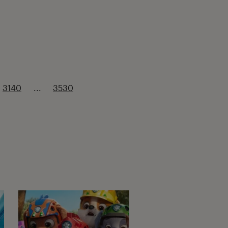
3140
...
3530