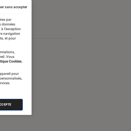
er sans accepter
ires par
es données
 à l’exception
re navigation
te, et pour
ormations,
reil. Vous
tique Cookies.
appareil pour
 personnalisés,
rvices.
ACCEPTE