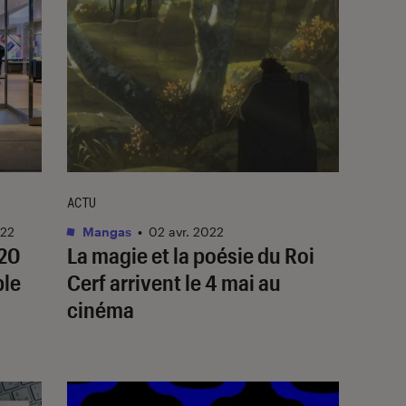
ACTU
022
Mangas
•
02 avr. 2022
S20
La magie et la poésie du
Roi
ble
Cerf
arrivent le 4 mai au
cinéma