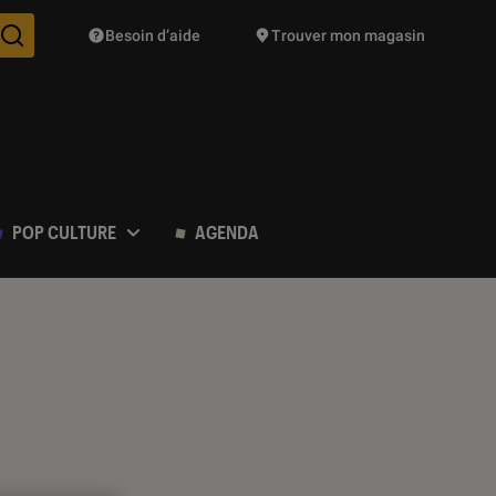
Besoin d’aide
Trouver mon magasin
Des suggestions de produits vont vous être proposées pendant vo
POP CULTURE
AGENDA