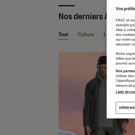
Vos préfé
Nos derniers Articles
FNAC et ses
exemple pou
liées à votr
Tout
Culture
La Claque Fna
des cookies
sur notre c
sécuriser vo
Notre organ
telles que l
pouvez acce
Nos partenai
Utiliser des
l’identifica
mesure de p
Liste de no
GÉRER ME