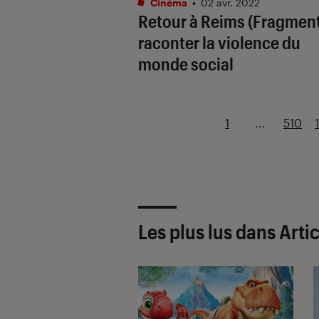
Cinéma
•
02 avr. 2022
Retour à Reims (Fragment
raconter la violence du
monde social
1
...
510
Les plus lus dans Arti