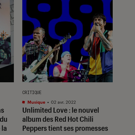
CRITIQUE
Musique
•
02 avr. 2022
as
Unlimited Love
: le nouvel
 du
album des Red Hot Chili
 la
Peppers tient ses promesses