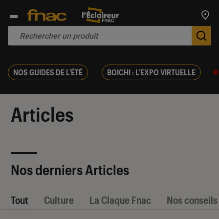
Trouv
De
NOS GUIDES DE L'ÉTÉ
BOICHI : L'EXPO VIRTUELLE
Articles
Nos derniers Articles
Tout
Culture
La Claque Fnac
Nos conseils