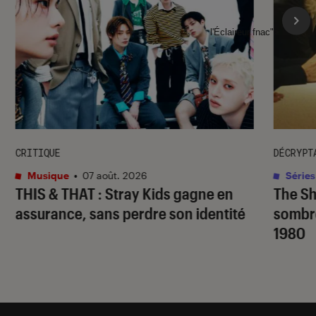
l'Éclaireur fnac">
CRITIQUE
DÉCRYPT
Musique
•
07 août. 2026
Séries
THIS & THAT
: Stray Kids gagne en
The S
assurance, sans perdre son identité
sombr
1980