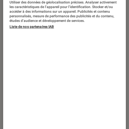
Utiliser des données de géolocalisation précises. Analyser activement
ACTU
les caractéristiques de l’appareil pour l’identification. Stocker et/ou
accéder à des informations sur un appareil. Publicités et contenu
Mangas
•
09 août. 2023
personnalisés, mesure de performance des publicités et du contenu,
One Piece
: comment l’épisode du Gear 5
études d’audience et développement de services.
a fait planter Crunchyroll
Liste de nos partenaires IAB