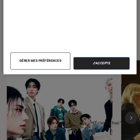
À la une de
VOIR TOUT
l'Éclaireur FNAC
GÉRER MES PRÉFÉRENCES
J'ACCEPTE
l'Éclaireur fnac">