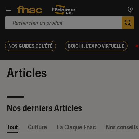
Trouv
De
NOS GUIDES DE L'ÉTÉ
BOICHI : L'EXPO VIRTUELLE
Articles
Nos derniers Articles
Tout
Culture
La Claque Fnac
Nos conseils