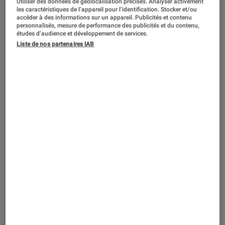
Utiliser des données de géolocalisation précises. Analyser activement
ACTU
les caractéristiques de l’appareil pour l’identification. Stocker et/ou
accéder à des informations sur un appareil. Publicités et contenu
Maison
•
16 nov. 2017
personnalisés, mesure de performance des publicités et du contenu,
Recette à partager avec vos enfants : les
études d’audience et développement de services.
Liste de nos partenaires IAB
madeleines au citron