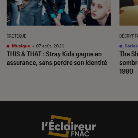
CRITIQUE
DÉCRYPT
Musique
•
07 août. 2026
Séries
THIS & THAT
: Stray Kids gagne en
The S
assurance, sans perdre son identité
sombr
1980