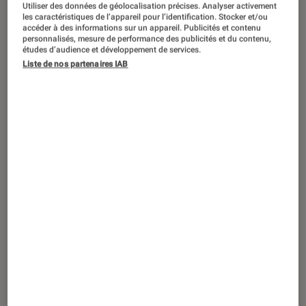
ACTU
Utiliser des données de géolocalisation précises. Analyser activement
les caractéristiques de l’appareil pour l’identification. Stocker et/ou
accéder à des informations sur un appareil. Publicités et contenu
Cinéma
•
11 nov. 2022
personnalisés, mesure de performance des publicités et du contenu,
Un biopic sur Britney Spears en
études d’audience et développement de services.
préparation avec Millie Bobby Brown ?
Liste de nos partenaires IAB