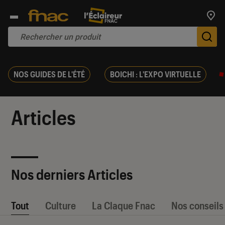
Trouv
De
NOS GUIDES DE L'ÉTÉ
BOICHI : L'EXPO VIRTUELLE
Articles
Nos derniers Articles
Tout
Culture
La Claque Fnac
Nos conseils