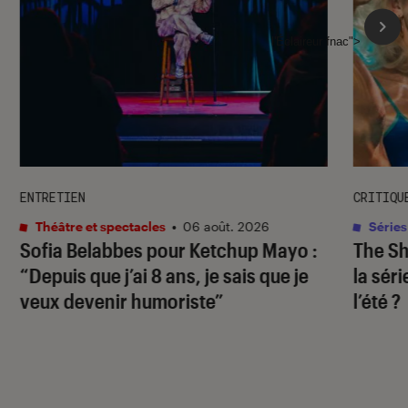
l'Éclaireur fnac">
ENTRETIEN
CRITIQU
Théâtre et spectacles
•
06 août. 2026
Séries
Sofia Belabbes pour
Ketchup Mayo
:
The S
“Depuis que j’ai 8 ans, je sais que je
la sér
veux devenir humoriste”
l’été ?