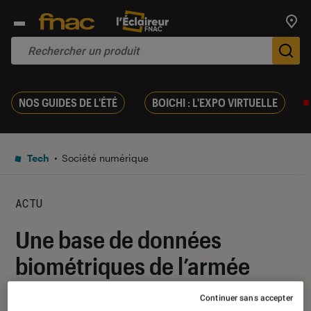
Trouv
De
NOS GUIDES DE L'ÉTÉ
BOICHI : L'EXPO VIRTUELLE
Tech
Société numérique
ACTU
Une base de données
biométriques de l’armée
américaine vendue sur eBay
Continuer sans accepter