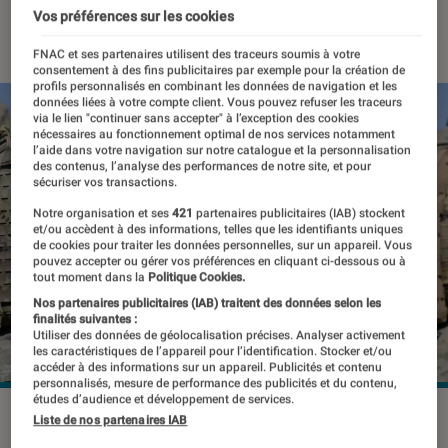
Vos préférences sur les cookies
28 décembre 2022
・
Par
Kesso Diallo
FNAC et ses partenaires utilisent des traceurs soumis à votre
consentement à des fins publicitaires par exemple pour la création de
profils personnalisés en combinant les données de navigation et les
données liées à votre compte client. Vous pouvez refuser les traceurs
via le lien "continuer sans accepter" à l’exception des cookies
nécessaires au fonctionnement optimal de nos services notamment
l’aide dans votre navigation sur notre catalogue et la personnalisation
des contenus, l’analyse des performances de notre site, et pour
sécuriser vos transactions.
Notre organisation et ses
421
partenaires publicitaires (IAB) stockent
et/ou accèdent à des informations, telles que les identifiants uniques
de cookies pour traiter les données personnelles, sur un appareil. Vous
pouvez accepter ou gérer vos préférences en cliquant ci-dessous ou à
tout moment dans la
Politique Cookies.
Nos partenaires publicitaires (IAB) traitent des données selon les
finalités suivantes :
Utiliser des données de géolocalisation précises. Analyser activement
les caractéristiques de l’appareil pour l’identification. Stocker et/ou
accéder à des informations sur un appareil. Publicités et contenu
personnalisés, mesure de performance des publicités et du contenu,
études d’audience et développement de services.
Des appareils utilisés par l'armée ont été vendus sans que
Liste de nos partenaires IAB
les données collectées en soient supprimées.
©Dragos