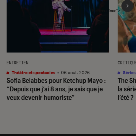
l'Éclaireur fnac">
ENTRETIEN
CRITIQU
Théâtre et spectacles
•
06 août. 2026
Séries
Sofia Belabbes pour
Ketchup Mayo
:
The S
“Depuis que j’ai 8 ans, je sais que je
la sér
veux devenir humoriste”
l’été ?