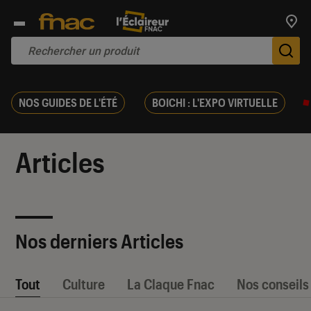
Trouv
De
NOS GUIDES DE L'ÉTÉ
BOICHI : L'EXPO VIRTUELLE
Articles
Nos derniers Articles
Tout
Culture
La Claque Fnac
Nos conseils