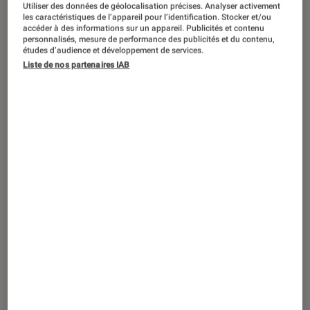
ACTU
Utiliser des données de géolocalisation précises. Analyser activement
les caractéristiques de l’appareil pour l’identification. Stocker et/ou
accéder à des informations sur un appareil. Publicités et contenu
Smartphones Android
•
25 fév. 2018
personnalisés, mesure de performance des publicités et du contenu,
MWC 2018 – Energizer montre (presque)
études d’audience et développement de services.
son Power Max P16K Pro
Liste de nos partenaires IAB