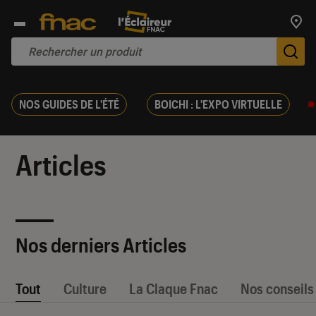
Trouv
De
NOS GUIDES DE L'ÉTÉ
BOICHI : L'EXPO VIRTUELLE
Articles
Nos derniers Articles
Tout
Culture
La Claque Fnac
Nos conseils