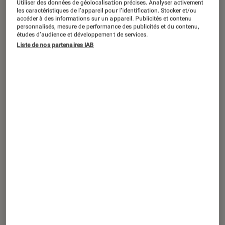
Utiliser des données de géolocalisation précises. Analyser activement
DÉCRYPTAGE
les caractéristiques de l’appareil pour l’identification. Stocker et/ou
accéder à des informations sur un appareil. Publicités et contenu
Maison
•
11 oct. 2018
personnalisés, mesure de performance des publicités et du contenu,
Le canapé en cuir, une valeur sûre
études d’audience et développement de services.
Liste de nos partenaires IAB