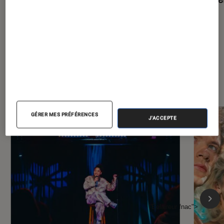
À la une de
VOIR TOUT
l'Éclaireur FNAC
GÉRER MES PRÉFÉRENCES
J'ACCEPTE
l'Éclaireur fnac">