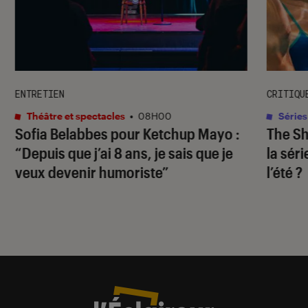
ENTRETIEN
CRITIQU
Théâtre et spectacles
•
08H00
Séries
Sofia Belabbes pour
Ketchup Mayo
:
The S
“Depuis que j’ai 8 ans, je sais que je
la sér
veux devenir humoriste”
l’été ?