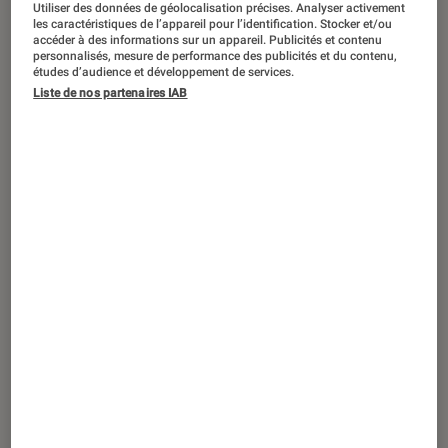
DÉCRYPTAGE
Utiliser des données de géolocalisation précises. Analyser activement
les caractéristiques de l’appareil pour l’identification. Stocker et/ou
accéder à des informations sur un appareil. Publicités et contenu
Informatique
•
24 jan. 2020
personnalisés, mesure de performance des publicités et du contenu,
Les imprimantes 3D, ça sert à quoi et
études d’audience et développement de services.
comment bien choisir ?
Liste de nos partenaires IAB