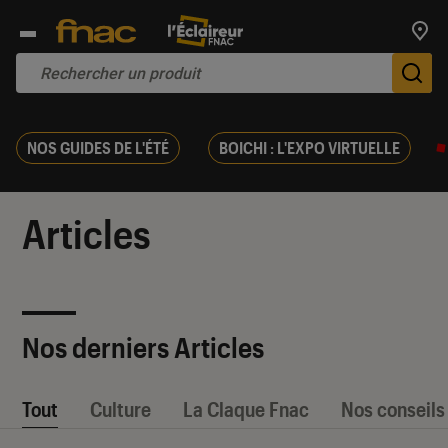
Trouv
De
NOS GUIDES DE L'ÉTÉ
BOICHI : L'EXPO VIRTUELLE
Articles
Nos derniers Articles
Tout
Culture
La Claque Fnac
Nos conseils