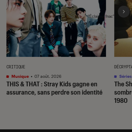
l'Éclaireur fnac">
CRITIQUE
DÉCRYPT
Musique
•
07 août. 2026
Séries
THIS & THAT
: Stray Kids gagne en
The S
assurance, sans perdre son identité
sombr
1980