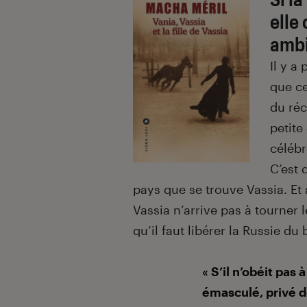
elle
ambi
Il y a
que ce
du réc
petit
célébr
C’est 
pays que se trouve Vassia. Et
Vassia n’arrive pas à tourner
qu’il faut libérer la Russie du 
« S’il n’obéit pas à
émasculé, privé d