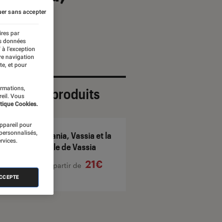
 Méril
er sans accepter
ires par
es données
 à l’exception
re navigation
te, et pour
ormations,
ection de produits
reil. Vous
tique Cookies.
appareil pour
 personnalisés,
Vania, Vassia et la
rvices.
fille de Vassia
21€
À partir de
ACCEPTE