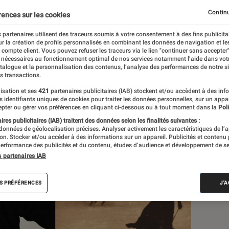
ille de Vassia » de Macha
Continu
rences sur les cookies
 partenaires utilisent des traceurs soumis à votre consentement à des fins publicita
r la création de profils personnalisés en combinant les données de navigation et l
e compte client. Vous pouvez refuser les traceurs via le lien "continuer sans accepter"
 nécessaires au fonctionnement optimal de nos services notamment l’aide dans vot
atalogue et la personnalisation des contenus, l’analyse des performances de notre si
s transactions.
isation et ses
421
partenaires publicitaires (IAB) stockent et/ou accèdent à des inf
Sél
es identifiants uniques de cookies pour traiter les données personnelles, sur un appa
pter ou gérer vos préférences en cliquant ci-dessous ou à tout moment dans la
Poli
res publicitaires (IAB) traitent des données selon les finalités suivantes :
 données de géolocalisation précises. Analyser activement les caractéristiques de l’
tion. Stocker et/ou accéder à des informations sur un appareil. Publicités et contenu
erformance des publicités et du contenu, études d’audience et développement de se
s partenaires IAB
S PRÉFÉRENCES
J'