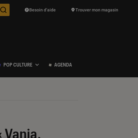
Besoin d’aide
Trouver mon magasin
Des suggestions de produits vont vous être proposées pendant vo
POP CULTURE
AGENDA
« Vania,