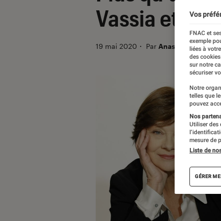
Vassia et la f
Vos préfé
FNAC et ses
exemple pou
19 mai 2020
・
Par
Anastasia
liées à votr
des cookies
sur notre c
sécuriser vo
Notre organ
telles que l
pouvez acce
Nos partenai
Utiliser des
l’identifica
mesure de p
Liste de no
GÉRER ME