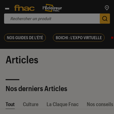
Trouv
De
NOS GUIDES DE L'ÉTÉ
BOICHI : L'EXPO VIRTUELLE
Articles
Nos derniers Articles
Tout
Culture
La Claque Fnac
Nos conseils