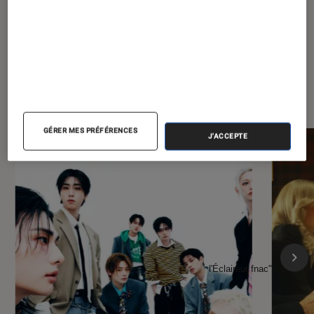
À la une de
VOIR TOUT
l'Éclaireur FNAC
GÉRER MES PRÉFÉRENCES
J'ACCEPTE
l'Éclaireur fnac">