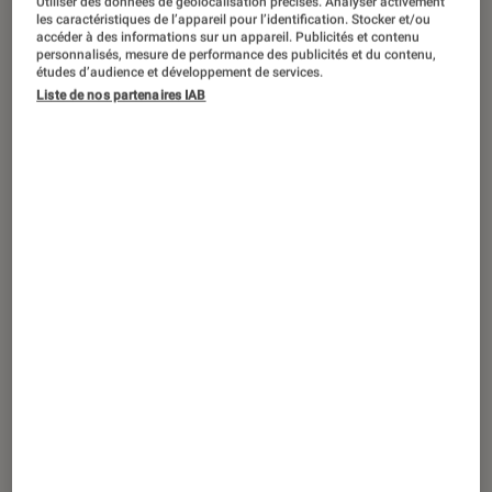
Utiliser des données de géolocalisation précises. Analyser activement
ACTU
les caractéristiques de l’appareil pour l’identification. Stocker et/ou
accéder à des informations sur un appareil. Publicités et contenu
Smartphones Android
•
27 jan. 2020
personnalisés, mesure de performance des publicités et du contenu,
L’application Samsung Messages se
études d’audience et développement de services.
Liste de nos partenaires IAB
préparerait à intégrer Google Duo