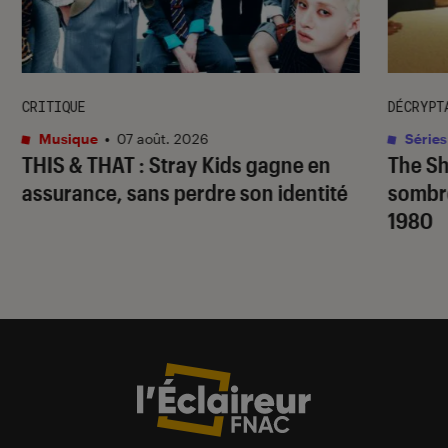
CRITIQUE
DÉCRYPT
Musique
•
07 août. 2026
Séries
THIS & THAT
: Stray Kids gagne en
The S
assurance, sans perdre son identité
sombr
1980