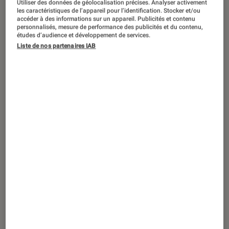
Utiliser des données de géolocalisation précises. Analyser activement
ARTICLE
les caractéristiques de l’appareil pour l’identification. Stocker et/ou
accéder à des informations sur un appareil. Publicités et contenu
Séries
•
07 jan. 2022
personnalisés, mesure de performance des publicités et du contenu,
Jean-Marc Vallée : ses meilleurs films (et
études d’audience et développement de services.
Liste de nos partenaires IAB
séries)