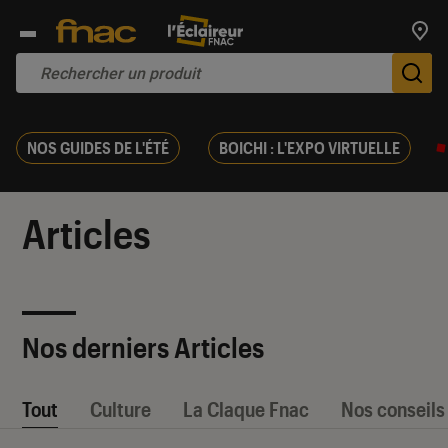
Trouv
De
NOS GUIDES DE L'ÉTÉ
BOICHI : L'EXPO VIRTUELLE
Articles
Nos derniers Articles
Tout
Culture
La Claque Fnac
Nos conseils