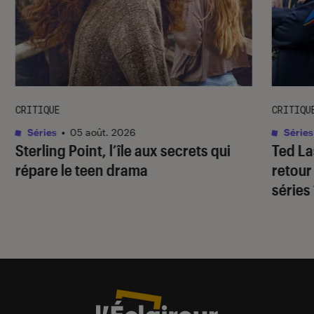
CRITIQUE
CRITIQU
Séries
•
05 août. 2026
Séries
Sterling Point
, l’île aux secrets qui
Ted L
répare le teen drama
retour
séries