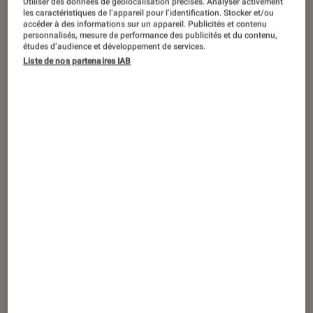
Utiliser des données de géolocalisation précises. Analyser activement
ACTU
les caractéristiques de l’appareil pour l’identification. Stocker et/ou
accéder à des informations sur un appareil. Publicités et contenu
Consoles de jeu
•
20 avr. 2022
personnalisés, mesure de performance des publicités et du contenu,
Microsoft en route pour la VR ?
études d’audience et développement de services.
Liste de nos partenaires IAB