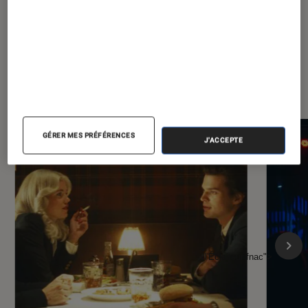
À la une de
VOIR TOUT
l'Éclaireur FNAC
GÉRER MES PRÉFÉRENCES
J'ACCEPTE
l'Éclaireur fnac">