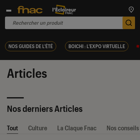
Trouv
De
NOS GUIDES DE L'ÉTÉ
BOICHI : L'EXPO VIRTUELLE
Articles
Nos derniers Articles
Tout
Culture
La Claque Fnac
Nos conseils