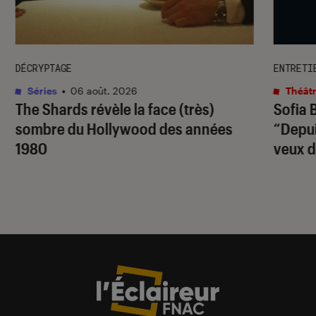
DÉCRYPTAGE
ENTRETI
Séries
•
06 août. 2026
Théâtr
The Shards
révèle la face (très)
Sofia 
sombre du Hollywood des années
“Depuis
1980
veux d