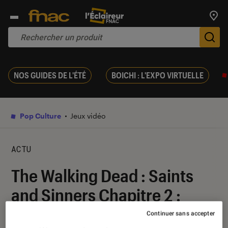
Trouv
De
NOS GUIDES DE L'ÉTÉ
BOICHI : L'EXPO VIRTUELLE
Pop Culture
Jeux vidéo
ACTU
The Walking Dead : Saints
and Sinners Chapitre 2 :
toutes les infos
Continuer sans accepter