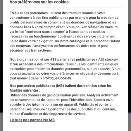
Vos préférences sur les cookies
07 juin 2022
・
Par
Louis Duval
FNAC et ses partenaires utilisent des traceurs soumis à votre
consentement à des fins publicitaires par exemple pour la création de
profils personnalisés en combinant les données de navigation et les
données liées à votre compte client. Vous pouvez refuser les traceurs
via le lien "continuer sans accepter" à l’exception des cookies
nécessaires au fonctionnement optimal de nos services notamment
l’aide dans votre navigation sur notre catalogue et la personnalisation
des contenus, l’analyse des performances de notre site, et pour
sécuriser vos transactions.
Notre organisation et ses
419
partenaires publicitaires (IAB) stockent
et/ou accèdent à des informations, telles que les identifiants uniques
de cookies pour traiter les données personnelles, sur un appareil. Vous
pouvez accepter ou gérer vos préférences en cliquant ci-dessous ou à
tout moment dans la
Politique Cookies.
Nos partenaires publicitaires (IAB) traitent des données selon les
finalités suivantes :
Utiliser des données de géolocalisation précises. Analyser activement
les caractéristiques de l’appareil pour l’identification. Stocker et/ou
accéder à des informations sur un appareil. Publicités et contenu
personnalisés, mesure de performance des publicités et du contenu,
études d’audience et développement de services.
Liste de nos partenaires IAB
©Skydance Interactive