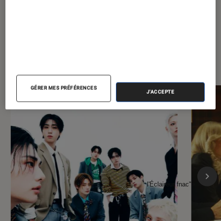
À la une de
VOIR TOUT
l'Éclaireur FNAC
GÉRER MES PRÉFÉRENCES
J'ACCEPTE
l'Éclaireur fnac">