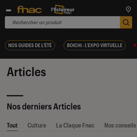
Trouv
De
NOS GUIDES DE L'ÉTÉ
BOICHI : L'EXPO VIRTUELLE
Articles
Nos derniers Articles
Tout
Culture
La Claque Fnac
Nos conseils