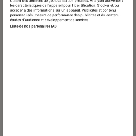
Utiliser des données de géolocalisation précises. Analyser activement
ACTU
les caractéristiques de l’appareil pour l’identification. Stocker et/ou
accéder à des informations sur un appareil. Publicités et contenu
Musique
•
29 oct. 2022
personnalisés, mesure de performance des publicités et du contenu,
Harry Styles dévoile le clip délirant de
études d’audience et développement de services.
Liste de nos partenaires IAB
Music For a Sushi Restaurant