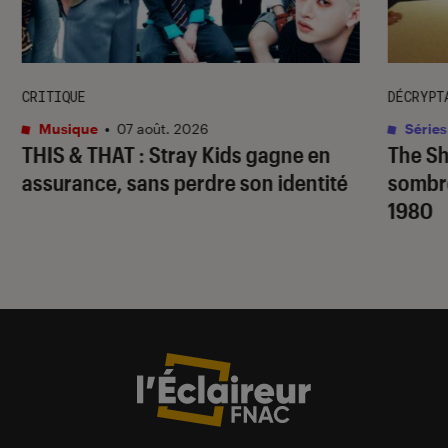
CRITIQUE
DÉCRYPT
Musique
•
07 août. 2026
Séries
THIS & THAT
: Stray Kids gagne en
The S
assurance, sans perdre son identité
sombr
1980