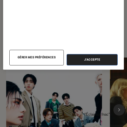
À la une de
VOIR TOUT
l'Éclaireur FNAC
GÉRER MES PRÉFÉRENCES
J'ACCEPTE
l'Éclaireur fnac">