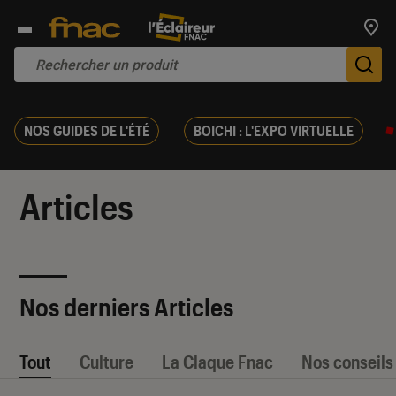
Trouv
De
NOS GUIDES DE L'ÉTÉ
BOICHI : L'EXPO VIRTUELLE
Articles
Nos derniers Articles
Tout
Culture
La Claque Fnac
Nos conseils