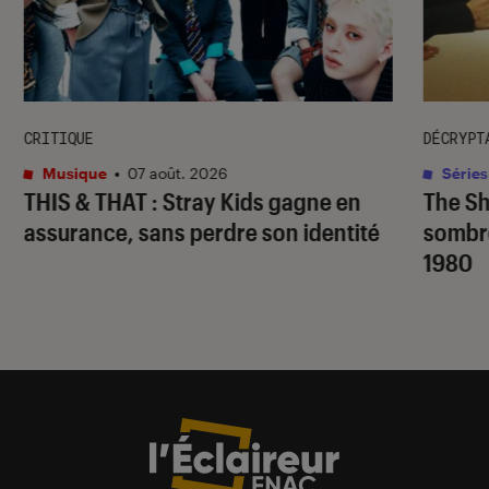
CRITIQUE
DÉCRYPT
Musique
•
07 août. 2026
Séries
THIS & THAT
: Stray Kids gagne en
The S
assurance, sans perdre son identité
sombr
1980