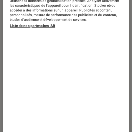
Utiliser des données de géolocalisation précises. Analyser activement
ACTU
les caractéristiques de l’appareil pour l’identification. Stocker et/ou
accéder à des informations sur un appareil. Publicités et contenu
Tech
•
03 juil. 2023
personnalisés, mesure de performance des publicités et du contenu,
Les Belges de Cowboy révèlent leur
études d’audience et développement de services.
Liste de nos partenaires IAB
nouveau vélo électrique plus
confortable