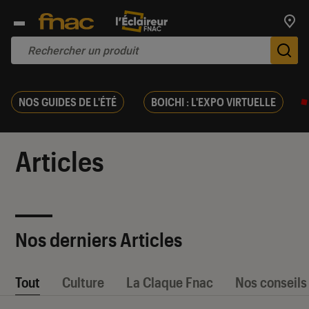
Trouv
De
NOS GUIDES DE L'ÉTÉ
BOICHI : L'EXPO VIRTUELLE
Articles
Nos derniers Articles
Tout
Culture
La Claque Fnac
Nos conseils