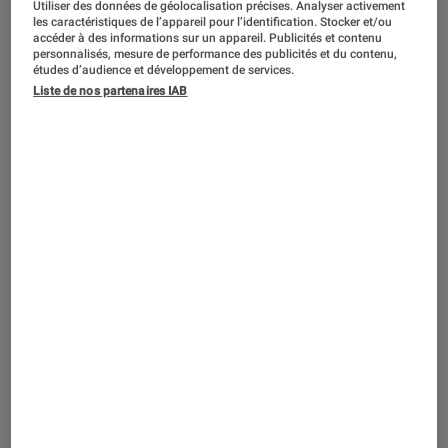
Utiliser des données de géolocalisation précises. Analyser activement
DÉCRYPTAGE
les caractéristiques de l’appareil pour l’identification. Stocker et/ou
accéder à des informations sur un appareil. Publicités et contenu
Mangas
•
04 juil. 2023
personnalisés, mesure de performance des publicités et du contenu,
Détective Conan : enquête sur cette
études d’audience et développement de services.
Liste de nos partenaires IAB
saga culte