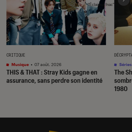
l'Éclaireur fnac">
CRITIQUE
DÉCRYPT
Musique
•
07 août. 2026
Séries
THIS & THAT
: Stray Kids gagne en
The S
assurance, sans perdre son identité
sombr
1980