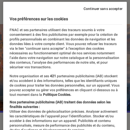
03 juin 2026
・
Par
Valentin Boulet
Continuer sans accepter
Vos préférences sur les cookies
FNAC et ses partenaires utilisent des traceurs soumis à votre
consentement à des fins publicitaires par exemple pour la création de
profils personnalisés en combinant les données de navigation et les
données liées à votre compte client. Vous pouvez refuser les traceurs
via le lien "continuer sans accepter" à l’exception des cookies
nécessaires au fonctionnement optimal de nos services notamment
l’aide dans votre navigation sur notre catalogue et la personnalisation
des contenus, l’analyse des performances de notre site, et pour
sécuriser vos transactions.
Notre organisation et ses
421
partenaires publicitaires (IAB) stockent
et/ou accèdent à des informations, telles que les identifiants uniques
de cookies pour traiter les données personnelles, sur un appareil. Vous
pouvez accepter ou gérer vos préférences en cliquant ci-dessous ou à
tout moment dans la
Politique Cookies.
Nos partenaires publicitaires (IAB) traitent des données selon les
finalités suivantes :
Utiliser des données de géolocalisation précises. Analyser activement
les caractéristiques de l’appareil pour l’identification. Stocker et/ou
©Santa Monica Studios
accéder à des informations sur un appareil. Publicités et contenu
personnalisés, mesure de performance des publicités et du contenu,
études d’audience et développement de services.