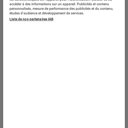
accéder à des informations sur un appareil. Publicités et contenu
personnalisés, mesure de performance des publicités et du contenu,
Six ans après la sortie du dernier
études d’audience et développement de services.
épisode, la série de jeux de gestion
Liste de nos partenaires IAB
d’Ubisoft s’apprête à accueillir un
nouvel opus avec Anno 117 : Pax
Romana. Le jeu est attendu pour le 13
novembre 2025 sur PC, PS5 et Xbox
Series.
Introduction