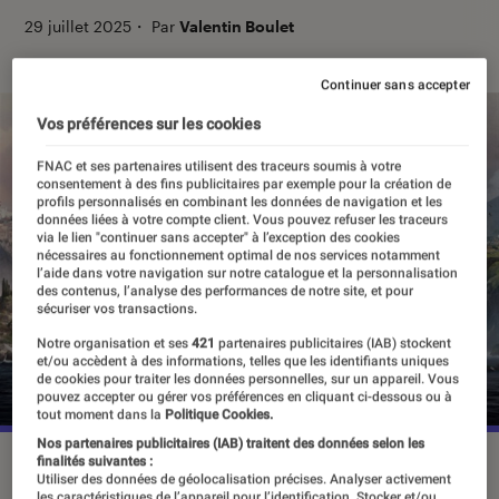
29 juillet 2025
・
Par
Valentin Boulet
Continuer sans accepter
Vos préférences sur les cookies
FNAC et ses partenaires utilisent des traceurs soumis à votre
consentement à des fins publicitaires par exemple pour la création de
profils personnalisés en combinant les données de navigation et les
données liées à votre compte client. Vous pouvez refuser les traceurs
via le lien "continuer sans accepter" à l’exception des cookies
nécessaires au fonctionnement optimal de nos services notamment
l’aide dans votre navigation sur notre catalogue et la personnalisation
des contenus, l’analyse des performances de notre site, et pour
sécuriser vos transactions.
Notre organisation et ses
421
partenaires publicitaires (IAB) stockent
et/ou accèdent à des informations, telles que les identifiants uniques
de cookies pour traiter les données personnelles, sur un appareil. Vous
pouvez accepter ou gérer vos préférences en cliquant ci-dessous ou à
tout moment dans la
Politique Cookies.
Nos partenaires publicitaires (IAB) traitent des données selon les
finalités suivantes :
©Ubisoft
Utiliser des données de géolocalisation précises. Analyser activement
les caractéristiques de l’appareil pour l’identification. Stocker et/ou