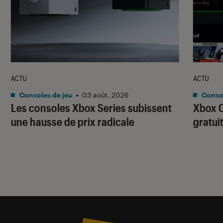
ACTU
ACTU
Consoles de jeu
•
03 août. 2026
Consol
Les consoles Xbox Series subissent
Xbox C
une hausse de prix radicale
gratui