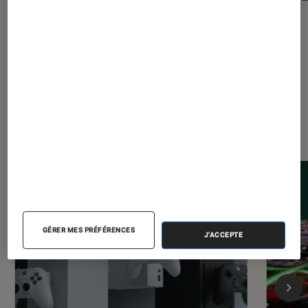
accessible avec une nouvelle gamme
à petit prix
Les plus lus dans Gaming
GÉRER MES PRÉFÉRENCES
J'ACCEPTE