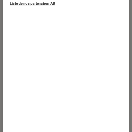
©Milestone
Liste de nos partenaires IAB
Après un premier opus très réussi en
2021, le studio italien Milestone
revient avec Hot Wheels Unleashed 2,
qui sera disponible le 19 octobre 2023
sur PC, PS4, PS5, Xbox One, Xbox
Series et Nintendo Switch.
Introduction