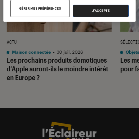
GÉRER MES PRÉFÉRENCES
J'ACCEPTE
ACTU
SÉLECTI
Maison connectée
•
30 juil. 2026
Objets
Les prochains produits domotiques
Les me
d’Apple auront-ils le moindre intérêt
pour f
en Europe ?