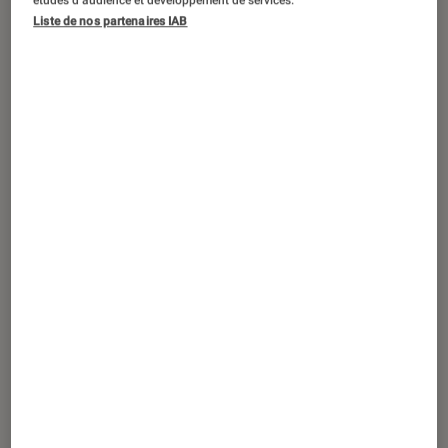
Liste de nos partenaires IAB
Poussières, poils d’animaux, saletés :
ces particules qui stagnent dans votre
aspirateur laissent s’échapper des
effluves désagréables. Temium a
développé une gamme de sacs pour
aspirateurs anti-odeurs, qui vous
laisseront profiter durablement du
parfum frais d’une maison propre.
Explications.
Pourquoi les sacs d’aspirateur
classiques sentent mauvais ?
Lorsque vous passez l’aspirateur, vous faites