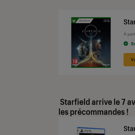
Introduction
Sta
À par
E
V
Starfield arrive le 7 a
les précommandes !
Sta