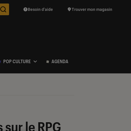
Besoin d’aide
Trouver mon magasin
Des suggestions de produits vont vous être proposées pendant vo
POP CULTURE
AGENDA
os sur le RPG