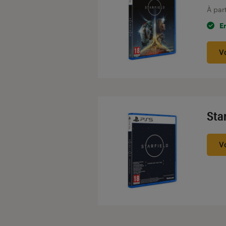
À par
E
V
Sta
V