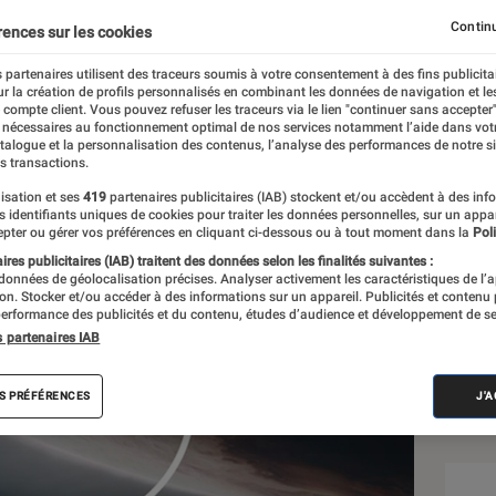
Continu
rences sur les cookies
 partenaires utilisent des traceurs soumis à votre consentement à des fins publicita
r la création de profils personnalisés en combinant les données de navigation et l
e compte client. Vous pouvez refuser les traceurs via le lien "continuer sans accepter"
 nécessaires au fonctionnement optimal de nos services notamment l’aide dans vot
atalogue et la personnalisation des contenus, l’analyse des performances de notre si
s transactions.
isation et ses
419
partenaires publicitaires (IAB) stockent et/ou accèdent à des inf
Sél
es identifiants uniques de cookies pour traiter les données personnelles, sur un appa
pter ou gérer vos préférences en cliquant ci-dessous ou à tout moment dans la
Poli
res publicitaires (IAB) traitent des données selon les finalités suivantes :
 données de géolocalisation précises. Analyser activement les caractéristiques de l’
tion. Stocker et/ou accéder à des informations sur un appareil. Publicités et contenu
erformance des publicités et du contenu, études d’audience et développement de se
s partenaires IAB
S PRÉFÉRENCES
J'