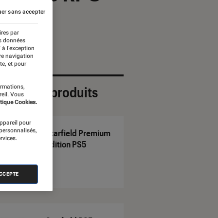
er sans accepter
ires par
es données
 à l’exception
re navigation
te, et pour
ormations,
ection de produits
reil. Vous
tique Cookies.
appareil pour
 personnalisés,
Starfield Premium
rvices.
Edition PS5
ACCEPTE