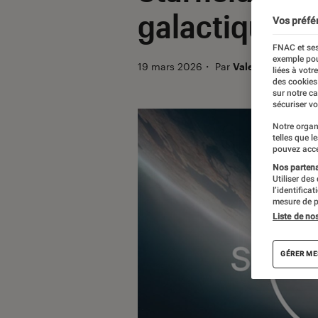
galactique
Vos préfé
FNAC et ses
exemple pou
19 mars 2026
・
Par
Valentin Boulet
liées à votr
des cookies
sur notre c
sécuriser vo
Notre organ
telles que l
pouvez acce
Nos partenai
Utiliser des
l’identifica
mesure de p
Liste de no
GÉRER ME