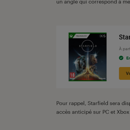
un angle qui correspond à merv
Sta
À par
E
V
Pour rappel, Starfield sera dis
accès anticipé sur PC et Xbox 