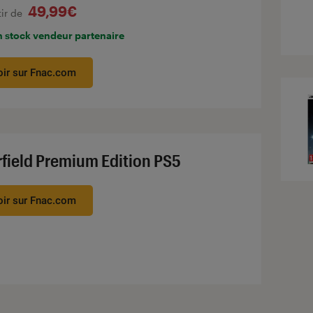
49,99€
tir de
n stock vendeur partenaire
oir sur Fnac.com
rfield Premium Edition PS5
oir sur Fnac.com