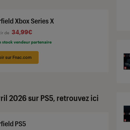
rfield Xbox Series X
34,99€
tir de
n stock vendeur partenaire
oir sur Fnac.com
vril 2026 sur PS5, retrouvez ici
rfield PS5