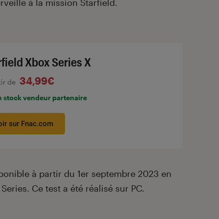
eille à la mission Starfield.
rfield Xbox Series X
34,99€
tir de
n stock vendeur partenaire
oir sur Fnac.com
ponible à partir du 1
er
septembre 2023 en
Series. Ce test a été réalisé sur PC.