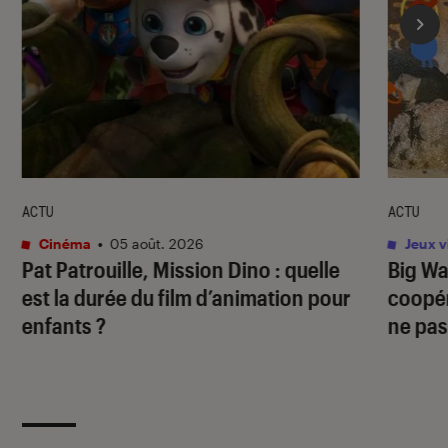
ACTU
ACTU
Cinéma
•
05 août. 2026
Jeux v
Pat Patrouille, Mission Dino
: quelle
Big Wa
est la durée du film d’animation pour
coopér
enfants ?
ne pas