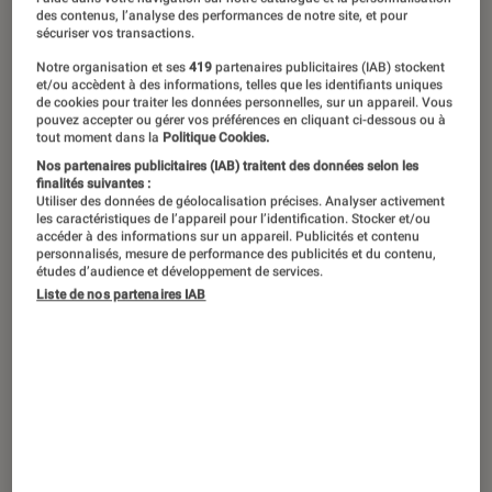
des contenus, l’analyse des performances de notre site, et pour
sécuriser vos transactions.
Sorti en septembre 2020 sur PC et le
Notre organisation et ses
419
partenaires publicitaires (IAB) stockent
Nintendo eShop et acclamé par la
et/ou accèdent à des informations, telles que les identifiants uniques
de cookies pour traiter les données personnelles, sur un appareil. Vous
critique et les joueurs, Hades aura
pouvez accepter ou gérer vos préférences en cliquant ci-dessous ou à
tout moment dans la
Politique Cookies.
droit à des versions physiques sur PS5
Nos partenaires publicitaires (IAB) traitent des données selon les
et Xbox Series, prévues pour le 13
finalités suivantes :
Utiliser des données de géolocalisation précises. Analyser activement
août 2021.
les caractéristiques de l’appareil pour l’identification. Stocker et/ou
accéder à des informations sur un appareil. Publicités et contenu
personnalisés, mesure de performance des publicités et du contenu,
études d’audience et développement de services.
Introduction
>> Hades est disponible en précommande sur
Liste de nos partenaires IAB
PS5 et Xbox Series !
Le test Fnac.com
On a testé pour vous Hades sur