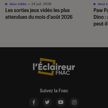
Jeux vidéo
•
24 juil. 2026
Jeux v
Les sorties jeux vidéo les plus
Paw Pa
attendues du mois d’août 2026
Dino
:
peut-il
Suivez la Fnac