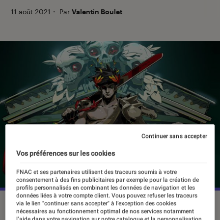
11 août 2021
・
Par
Valentin Boulet
Continuer sans accepter
Vos préférences sur les cookies
FNAC et ses partenaires utilisent des traceurs soumis à votre
consentement à des fins publicitaires par exemple pour la création de
profils personnalisés en combinant les données de navigation et les
données liées à votre compte client. Vous pouvez refuser les traceurs
©Supergiant
via le lien "continuer sans accepter" à l’exception des cookies
nécessaires au fonctionnement optimal de nos services notamment
l’aide dans votre navigation sur notre catalogue et la personnalisation