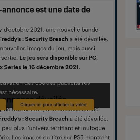
-annonce est une date de
ay d’octobre 2021, une nouvelle bande-
Freddy’s : Security Breach
a été dévoilée.
 nouvelles images du jeu, mais aussi
 sortie.
Le jeu sera disponible sur PC,
x Series le 16 décembre 2021
.
activation des cookies publicitaires
est nécessaire.
-annonce dévoilée
Cliquer ici pour afficher la vidéo
ay de février 2021, une nouvelle bande-
Freddy’s : Security Breach
a été dévoilée.
peu plus l’univers terrifiant et loufoque
rie. Les images du titre sur PS5 montrent