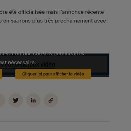
re été officialisée mais l’annonce récente
us en saurons plus très prochainement avec
activation des cookies publicitaires
est nécessaire.
s conseils jeux vidéo
Cliquer ici pour afficher la vidéo