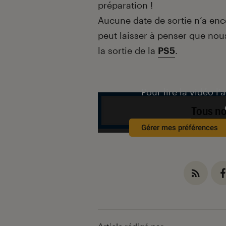
préparation !
Aucune date de sortie n’a enco
peut laisser à penser que no
la sortie de la
PS5
.
Pour lire la vidéo l’
Tous no
Gérer mes préférences