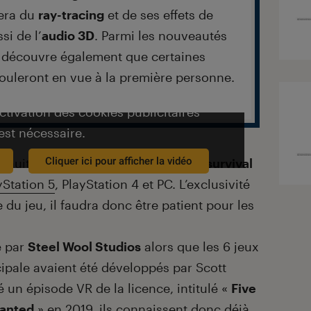
tera du
ray-tracing
et de ses effets de
si de l’
audio 3D
. Parmi les nouveautés
 découvre également que certaines
rouleront en vue à la première personne.
activation des cookies publicitaires
est nécessaire.
Cliquer ici pour afficher la vidéo
s nuits chez Freddy ? La licence de
survival
yStation 5
, PlayStation 4 et PC. L’exclusivité
 du jeu, il faudra donc être patient pour les
é par
Steel Wool Studios
alors que les 6 jeux
cipale avaient été développés par Scott
é un épisode VR de la licence, intitulé «
Five
Wanted
» en 2019, ils connaissent donc déjà