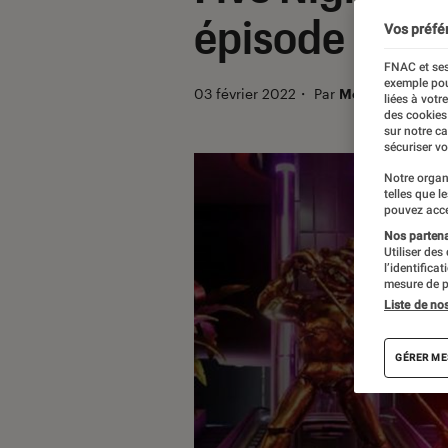
épisode arriv
Vos préfé
FNAC et ses
exemple pou
03 février 2022
・
Par
Mohamed Mir
liées à votr
des cookies
sur notre c
sécuriser vo
Notre organ
telles que l
pouvez acce
Nos partenai
Utiliser des
l’identifica
mesure de p
Liste de no
GÉRER ME