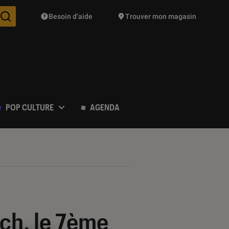
Besoin d’aide
Trouver mon magasin
Des suggestions de produits vont vous être proposées pendant vo
POP CULTURE
AGENDA
ach, le 7ème