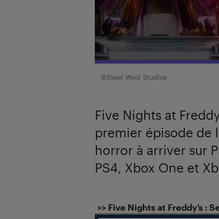
©Steel Wool Studios
Five Nights at Freddy
premier épisode de l
horror à arriver sur 
PS4, Xbox One et Xb
Introduction
>> Five Nights at Freddy’s : S