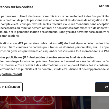
e sur PS5, PS4 et PC
Continu
rences sur les cookies
 partenaires utilisent des traceurs soumis à votre consentement à des fins publicita
r la création de profils personnalisés en combinant les données de navigation et l
e compte client. Vous pouvez refuser les traceurs via le lien "continuer sans accepter"
 nécessaires au fonctionnement optimal de nos services notamment l’aide dans vot
atalogue et la personnalisation des contenus, l’analyse des performances de notre si
s transactions.
isation et ses
421
partenaires publicitaires (IAB) stockent et/ou accèdent à des inf
Sél
es identifiants uniques de cookies pour traiter les données personnelles, sur un appa
pter ou gérer vos préférences en cliquant ci-dessous ou à tout moment dans la
Poli
res publicitaires (IAB) traitent des données selon les finalités suivantes :
 données de géolocalisation précises. Analyser activement les caractéristiques de l’
tion. Stocker et/ou accéder à des informations sur un appareil. Publicités et contenu
erformance des publicités et du contenu, études d’audience et développement de se
s partenaires IAB
S PRÉFÉRENCES
J'