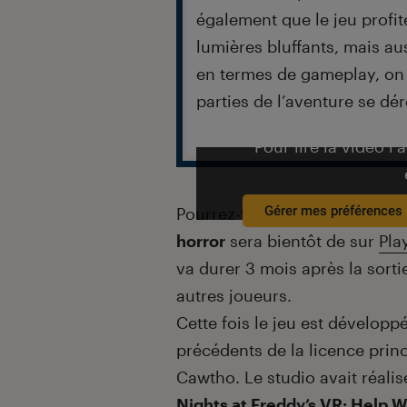
également que le jeu profi
lumières bluffants, mais aus
en termes de gameplay, on
parties de l’aventure se dé
Pour lire la vidéo l’
Gérer mes préférences
Pourrez-vous tenir 5 nouvelle
horror
sera bientôt de sur
Pla
va durer 3 mois après la sortie
autres joueurs.
Cette fois le jeu est développ
précédents de la licence prin
Cawtho. Le studio avait réalis
Nights at Freddy’s VR: Help 