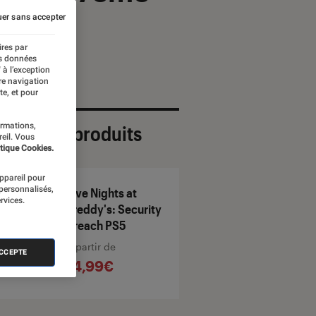
er sans accepter
ires par
es données
 à l’exception
re navigation
te, et pour
ormations,
ection de produits
reil. Vous
tique Cookies.
appareil pour
 personnalisés,
Five Nights at
rvices.
Freddy's: Security
Breach PS5
À partir de
ACCEPTE
14,99€