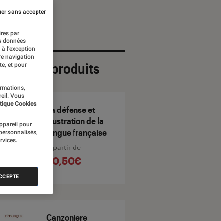
er sans accepter
ires par
es données
 à l’exception
re navigation
ection de produits
te, et pour
ormations,
reil. Vous
tique Cookies.
La défense et
illustration de la
appareil pour
langue française
 personnalisés,
rvices.
À partir de
20,50€
ACCEPTE
Canzoniere