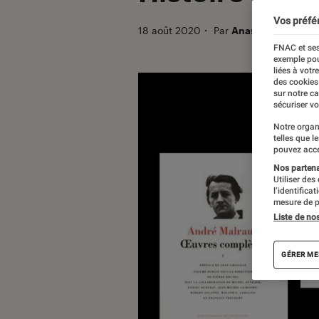
Vos préfé
18 août 2020
・
Par
Anastasia
FNAC et ses
exemple pou
liées à votr
des cookies
sur notre c
sécuriser vo
Notre organ
telles que l
pouvez acce
Nos partenai
Utiliser des
l’identifica
mesure de p
Liste de no
GÉRER ME