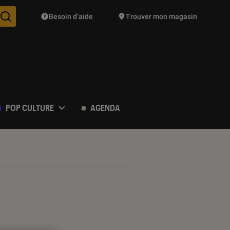
Besoin d’aide
Trouver mon magasin
Des suggestions de produits vont vous être proposées pendant vo
POP CULTURE
AGENDA