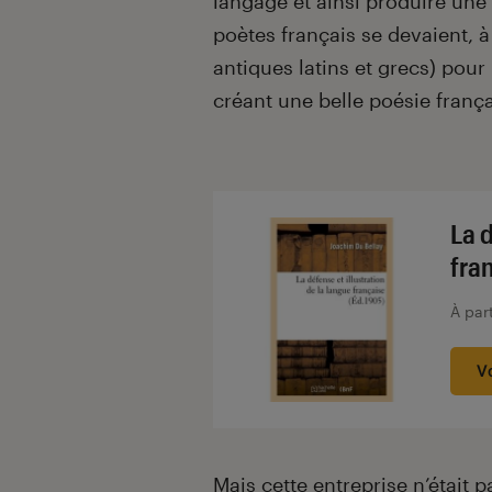
langage et ainsi produire une 
poètes français se devaient, à
antiques latins et grecs) pour
créant une belle poésie frança
La d
fra
À par
V
Mais cette entreprise n’était