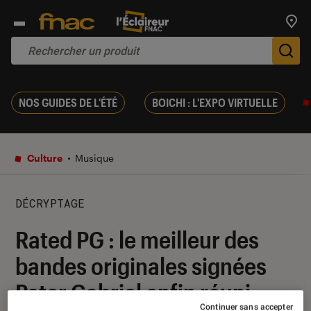
Trouv
De
NOS GUIDES DE L'ÉTÉ
BOICHI : L'EXPO VIRTUELLE
Culture
Musique
DÉCRYPTAGE
Rated PG : le meilleur des
bandes originales signées
Peter Gabriel enfin réuni
Continuer sans accepter