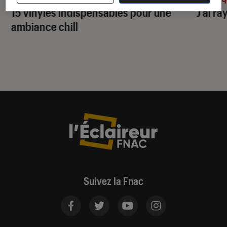
15 vinyles indispensables pour une
J’ai ra
ambiance chill
Suivez la Fnac