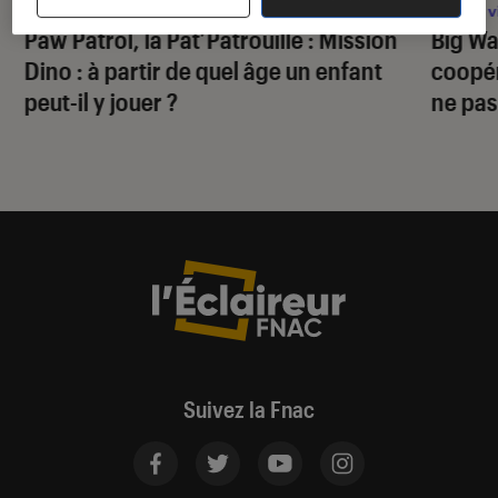
Jeux vidéo
•
30 juil. 2026
Jeux v
Paw Patrol, la Pat’Patrouille : Mission
Big Wa
Dino
: à partir de quel âge un enfant
coopér
peut-il y jouer ?
ne pas
Suivez la Fnac