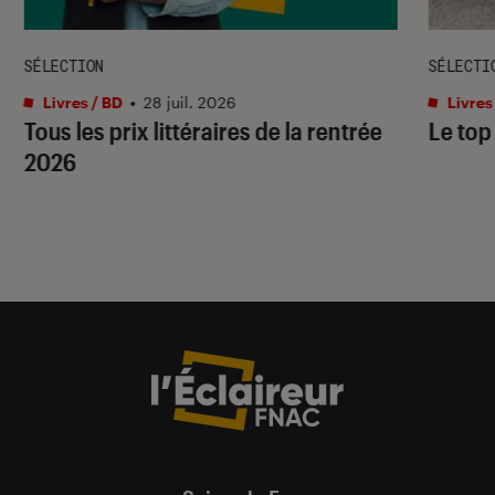
SÉLECTION
SÉLECTI
Livres / BD
•
28 juil. 2026
Livres
Tous les prix littéraires de la rentrée
Le top
2026