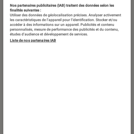
Nos partenaires publicitaires (IAB) traitent des données selon les
finalités suivantes :
L’arlésienne du port universel pour nos
Utiliser des données de géolocalisation précises. Analyser activement
appareils mobiles va-t-elle enfin
les caractéristiques de l’appareil pour l’identification. Stocker et/ou
accéder à des informations sur un appareil. Publicités et contenu
devenir une réalité ? La commission
personnalisés, mesure de performance des publicités et du contenu,
études d’audience et développement de services.
européenne compte remettre sur le
Liste de nos partenaires IAB
tapis dans les semaines qui viennent
l’obligation d’un port universel pour
tous les fabricants, dans une optique
écologique. Vers la fin du port
Lightning chez Apple ?
Introduction
Edit
:
c’est fait !
On s’en doutait mais c’est maintenant