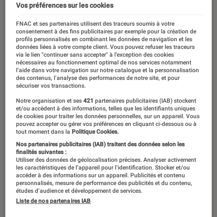
Vos préférences sur les cookies
FNAC et ses partenaires utilisent des traceurs soumis à votre
consentement à des fins publicitaires par exemple pour la création de
profils personnalisés en combinant les données de navigation et les
données liées à votre compte client. Vous pouvez refuser les traceurs
via le lien "continuer sans accepter" à l’exception des cookies
nécessaires au fonctionnement optimal de nos services notamment
l’aide dans votre navigation sur notre catalogue et la personnalisation
des contenus, l’analyse des performances de notre site, et pour
sécuriser vos transactions.
Notre organisation et ses
421
partenaires publicitaires (IAB) stockent
et/ou accèdent à des informations, telles que les identifiants uniques
de cookies pour traiter les données personnelles, sur un appareil. Vous
00:00
/
00:41
pouvez accepter ou gérer vos préférences en cliquant ci-dessous ou à
tout moment dans la
Politique Cookies.
Nos partenaires publicitaires (IAB) traitent des données selon les
finalités suivantes :
Pionnier de la fabrication d’aspirateur,
Utiliser des données de géolocalisation précises. Analyser activement
les caractéristiques de l’appareil pour l’identification. Stocker et/ou
l’entreprise Electrolux est née en 1919
accéder à des informations sur un appareil. Publicités et contenu
personnalisés, mesure de performance des publicités et du contenu,
de la fusion de deux firmes suédois,
études d’audience et développement de services.
Liste de nos partenaires IAB
Elektromagetiska et Lux. Elle figure