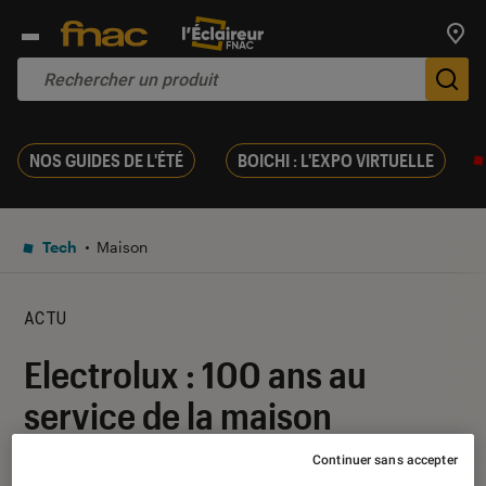
Trouv
De
NOS GUIDES DE L'ÉTÉ
BOICHI : L'EXPO VIRTUELLE
Tech
Maison
ACTU
Electrolux : 100 ans au
service de la maison
Continuer sans accepter
12 août 2019
・
Par
Mélany