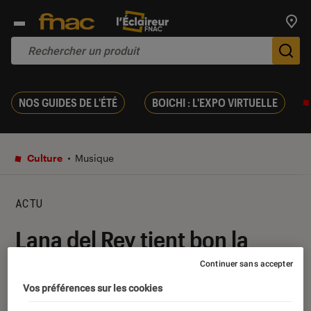
Trouv
De
NOS GUIDES DE L'ÉTÉ
BOICHI : L'EXPO VIRTUELLE
Culture
Musique
ACTU
Lana del Rey tient bon la
barre !
Continuer sans accepter
Vos préférences sur les cookies
01 août 2019
・
Par
Mathieu M.