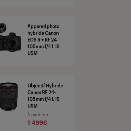
Appareil photo
hybride Canon
EOS R + RF 24-
105mm f/4 L IS
USM
Objectif Hybride
Canon RF 24-
105mm f/4 L IS
USM
À partir de
1 499€