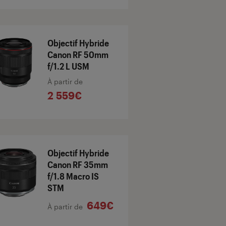
Objectif Hybride
Canon RF 50mm
f/1.2 L USM
À partir de
2 559€
Objectif Hybride
Canon RF 35mm
f/1.8 Macro IS
STM
649€
À partir de