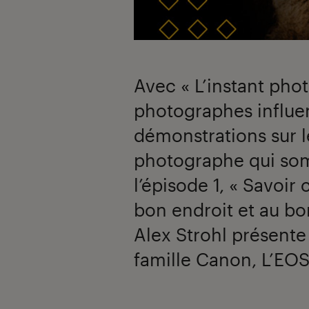
00:00
/
04:42
Avec « L’instant phot
photographes influen
démonstrations sur le
photographe qui som
l’épisode 1, « Savoir
bon endroit et au b
Alex Strohl présente 
famille Canon, L’EOS