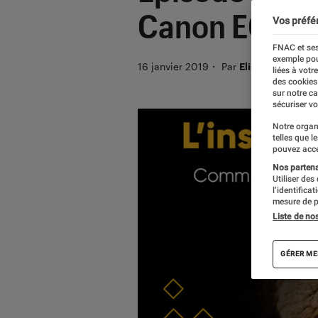
Canon EOS R
Vos préfé
FNAC et ses
exemple pou
16 janvier 2019
・
Par
Elisa
liées à votr
des cookies
sur notre c
sécuriser vo
Notre organ
telles que l
pouvez acce
Nos partenai
Utiliser des
l’identifica
mesure de p
Liste de no
GÉRER ME