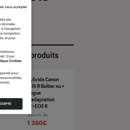
er sans accepter
ires par
es données
 à l’exception
re navigation
te, et pour
ormations,
ection de produits
reil. Vous
tique Cookies.
appareil pour
 personnalisés,
Hybride Canon
rvices.
EOS R Boîtier nu +
Bague
d’adaptation
ACCEPTE
EF>EOS R
À partir de
1 350€