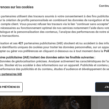
Continu
rences sur les cookies
 partenaires utilisent des traceurs soumis à votre consentement à des fins publicita
r la création de profils personnalisés en combinant les données de navigation et l
e compte client. Vous pouvez refuser les traceurs via le lien "continuer sans accepter"
 nécessaires au fonctionnement optimal de nos services notamment l’aide dans vot
atalogue et la personnalisation des contenus, l’analyse des performances de notre si
s transactions.
isation et ses
421
partenaires publicitaires (IAB) stockent et/ou accèdent à des inf
Sél
es identifiants uniques de cookies pour traiter les données personnelles, sur un appa
pter ou gérer vos préférences en cliquant ci-dessous ou à tout moment dans la
Poli
res publicitaires (IAB) traitent des données selon les finalités suivantes :
 données de géolocalisation précises. Analyser activement les caractéristiques de l’
tion. Stocker et/ou accéder à des informations sur un appareil. Publicités et contenu
erformance des publicités et du contenu, études d’audience et développement de se
s partenaires IAB
S PRÉFÉRENCES
J'