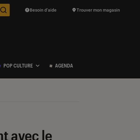
Besoin d’aide
Trouver mon magasin
Des suggestions de produits vont vous être proposées pendant vo
POP CULTURE
AGENDA
nt avec le