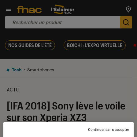
Trouv
De
NOS GUIDES DE L'ÉTÉ
BOICHI : L'EXPO VIRTUELLE
Tech
Smartphones
ACTU
[IFA 2018] Sony lève le voile
sur son Xperia XZ3
Continuer sans accepter
30 août 2018
・
Par
Kevinh