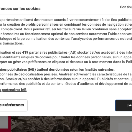
re gagner la paix
Continu
rences sur les cookies
 partenaires utilisent des traceurs soumis à votre consentement à des fins publicita
r la création de profils personnalisés en combinant les données de navigation et l
Calleja
e compte client. Vous pouvez refuser les traceurs via le lien "continuer sans accepter"
 nécessaires au fonctionnement optimal de nos services notamment l’aide dans vot
atalogue et la personnalisation des contenus, l’analyse des performances de notre si
s transactions.
isation et ses
419
partenaires publicitaires (IAB) stockent et/ou accèdent à des inf
Sél
es identifiants uniques de cookies pour traiter les données personnelles, sur un appa
pter ou gérer vos préférences en cliquant ci-dessous ou à tout moment dans la
Poli
res publicitaires (IAB) traitent des données selon les finalités suivantes :
 données de géolocalisation précises. Analyser activement les caractéristiques de l’
tion. Stocker et/ou accéder à des informations sur un appareil. Publicités et contenu
erformance des publicités et du contenu, études d’audience et développement de se
s partenaires IAB
S PRÉFÉRENCES
J'