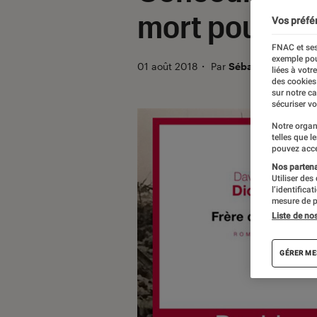
mort pour fai
Vos préfé
FNAC et ses
exemple pou
01 août 2018
・
Par
Sébastien Thomas-
liées à votr
des cookies
sur notre c
sécuriser vo
Notre organ
telles que l
pouvez acce
Nos partenai
Utiliser des
l’identifica
mesure de p
Liste de no
GÉRER ME