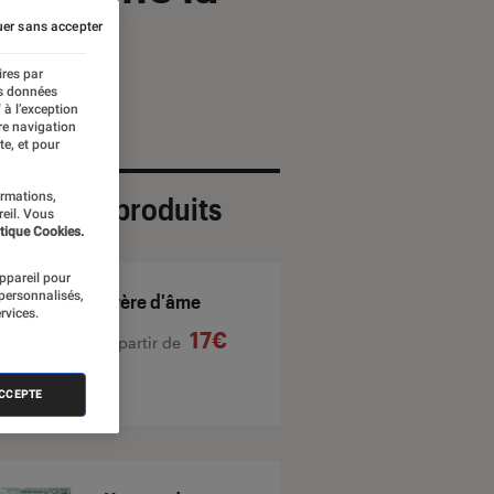
er sans accepter
ires par
es données
 à l’exception
re navigation
te, et pour
ormations,
ection de produits
reil. Vous
tique Cookies.
appareil pour
 personnalisés,
Frère d'âme
rvices.
17€
À partir de
ACCEPTE