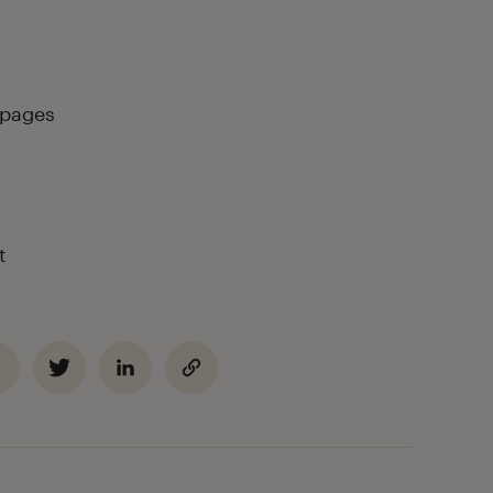
 pages
t