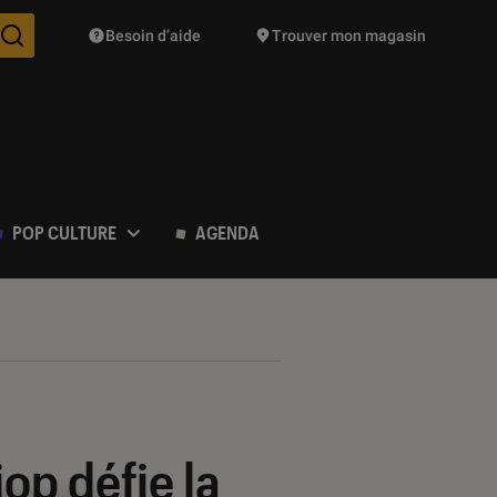
Besoin d’aide
Trouver mon magasin
Des suggestions de produits vont vous être proposées pendant vo
POP CULTURE
AGENDA
op défie la