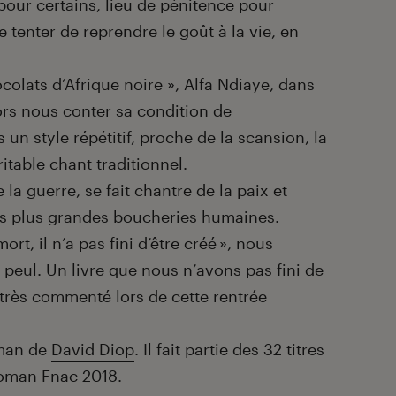
pour certains, lieu de pénitence pour
 de tenter de reprendre le
goût
à la vie, en
colats d’Afrique noire », Alfa Ndiaye, dans
rs nous conter sa condition de
s un style répétitif, proche de la scansion, la
itable chant traditionnel.
e la guerre, se fait chantre de la paix et
es plus grandes
boucheries
humaines.
rt, il n’a pas fini d’être créé »
, nous
 peul
. Un livre que nous n’avons pas fini de
 très commenté lors de cette rentrée
oman de
David Diop
. Il fait partie des 32 titres
roman Fnac 2018.