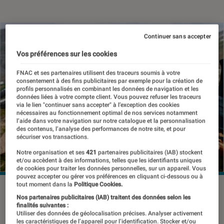
Continuer sans accepter
Vos préférences sur les cookies
FNAC et ses partenaires utilisent des traceurs soumis à votre
consentement à des fins publicitaires par exemple pour la création de
profils personnalisés en combinant les données de navigation et les
données liées à votre compte client. Vous pouvez refuser les traceurs
via le lien "continuer sans accepter" à l’exception des cookies
nécessaires au fonctionnement optimal de nos services notamment
l’aide dans votre navigation sur notre catalogue et la personnalisation
des contenus, l’analyse des performances de notre site, et pour
sécuriser vos transactions.
Notre organisation et ses
421
partenaires publicitaires (IAB) stockent
et/ou accèdent à des informations, telles que les identifiants uniques
de cookies pour traiter les données personnelles, sur un appareil. Vous
pouvez accepter ou gérer vos préférences en cliquant ci-dessous ou à
tout moment dans la
Politique Cookies.
Nos partenaires publicitaires (IAB) traitent des données selon les
Si tu as toujours rejeté le pédalage
finalités suivantes :
Utiliser des données de géolocalisation précises. Analyser activement
dans les montées au détriment de
les caractéristiques de l’appareil pour l’identification. Stocker et/ou