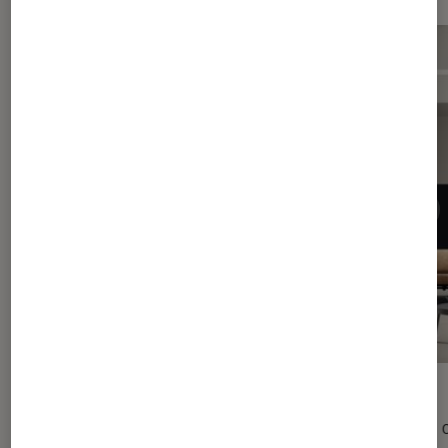
ACTU
ACTU
TV
•
08 août. 2019
TV
•