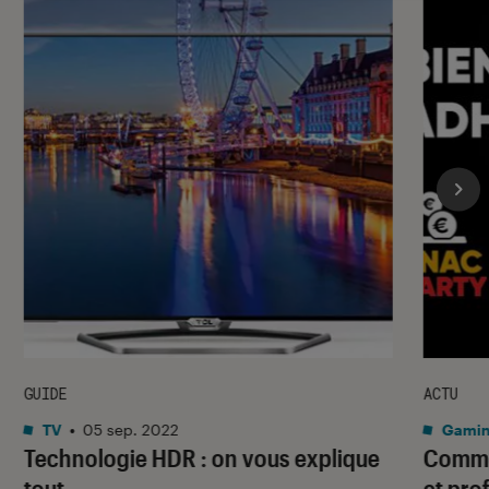
GUIDE
ACTU
TV
•
05 sep. 2022
Gami
Technologie HDR : on vous explique
Commen
tout
et pro