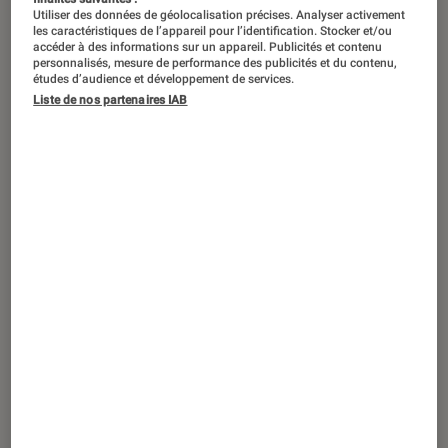
Utiliser des données de géolocalisation précises. Analyser activement
les caractéristiques de l’appareil pour l’identification. Stocker et/ou
Les constructeurs de télévisions
accéder à des informations sur un appareil. Publicités et contenu
personnalisés, mesure de performance des publicités et du contenu,
débordent d’idées pour que ces
études d’audience et développement de services.
objets toujours plus grands ne soient
Liste de nos partenaires IAB
pas toujours plus imposants. Une
course à la finesse ou au design
particulier permet aux téléviseurs
d’aujourd’hui de pouvoir être placés
dans votre intérieur sans détonner.
Mais lesquelles s’accordent le mieux
dans votre décor ? Petite sélection.
Samsung The Frame
On ne présente plus le fameux modèle The