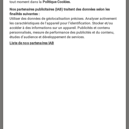
Pour que la Saint-Valentin ne devienne
tout moment dans la
Politique Cookies.
pas une source de casse-tête, mais
Nos partenaires publicitaires (IAB) traitent des données selon les
finalités suivantes :
reste un moment romantique de
Utiliser des données de géolocalisation précises. Analyser activement
les caractéristiques de l’appareil pour l’identification. Stocker et/ou
plaisir partagé, nous avons pensé pour
accéder à des informations sur un appareil. Publicités et contenu
personnalisés, mesure de performance des publicités et du contenu,
vous à une petite sélection de
études d’audience et développement de services.
recettes surprenantes, délicieuses, et
Liste de nos partenaires IAB
surtout faciles à préparer avec les
outils adéquats ! Faites de votre Saint-
Valentin un véritable moment de fête
tout en saveurs…
1. Revisitez la raclette pour votre
repas de Saint-Valentin
Vous n’auriez jamais pensé à une raclette pour