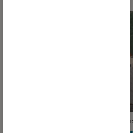
SÉLECTION
SÉLECTI
Jeux vidéo
•
03 fév. 2026
Gami