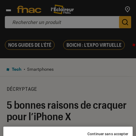
Trouv
De
NOS GUIDES DE L'ÉTÉ
BOICHI : L'EXPO VIRTUELLE
Tech
Smartphones
DÉCRYPTAGE
5 bonnes raisons de craquer
pour l’iPhone X
02 février 2018
・
Par
Nicolas L
Continuer sans accepter