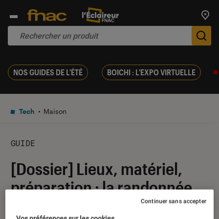
Trouv
De
NOS GUIDES DE L'ÉTÉ
BOICHI : L'EXPO VIRTUELLE
Tech
Maison
GUIDE
[Dossier] Lieux, matériel,
préparation : la randonnée
n’a plus de secret !
Continuer sans accepter
Vos préférences sur les cookies