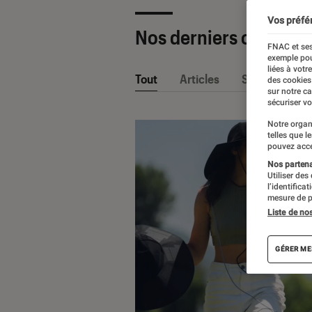
Vos préfé
Nos derniers contenu
FNAC et ses
exemple pou
liées à votr
Tout
Articles
Sélections et
des cookies
sur notre c
sécuriser vo
Notre organ
telles que l
pouvez acce
Nos partenai
Utiliser des
l’identifica
mesure de p
Liste de no
GÉRER ME