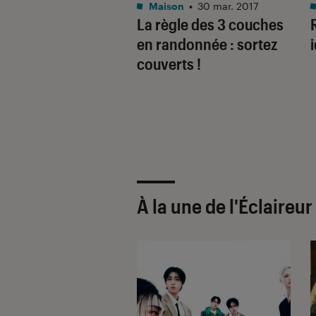
tphones
•
12 août. 2024
Maison
•
30 mar. 2017
z couverts : ce
La règle des 3 couches
au permet de
en randonnée : sortez
rger un
couverts !
phone grâce à
gie solaire
À la une de
l'Éclaireu