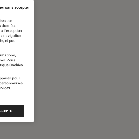
er sans accepter
ires par
es données
 à l’exception
re navigation
te, et pour
ormations,
reil. Vous
tique Cookies.
appareil pour
 personnalisés,
rvices.
ACCEPTE