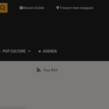
Besoin d’aide
Trouver mon magasin
Des suggestions de produits vont vous être proposées pendant vo
POP CULTURE
AGENDA
Flux RSS