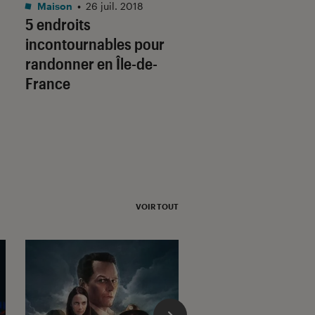
Maison
•
26 juil. 2018
Maison
•
23 fév. 2018
5 endroits
[Dossier] Lieux,
incontournables pour
matériel, préparat
randonner en Île-de-
la randonnée n’a 
France
de secret !
VOIR TOUT