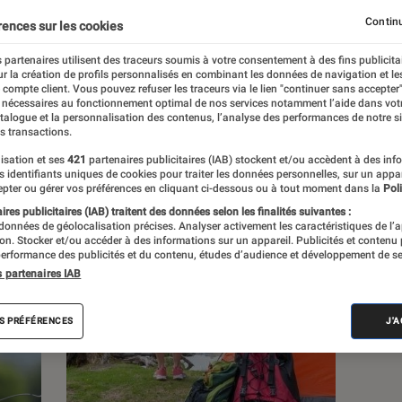
Continu
rences sur les cookies
s
 partenaires utilisent des traceurs soumis à votre consentement à des fins publicita
r la création de profils personnalisés en combinant les données de navigation et l
e compte client. Vous pouvez refuser les traceurs via le lien "continuer sans accepter"
 guides
 nécessaires au fonctionnement optimal de nos services notamment l’aide dans vot
atalogue et la personnalisation des contenus, l’analyse des performances de notre si
s transactions.
isation et ses
421
partenaires publicitaires (IAB) stockent et/ou accèdent à des inf
es identifiants uniques de cookies pour traiter les données personnelles, sur un appa
pter ou gérer vos préférences en cliquant ci-dessous ou à tout moment dans la
Poli
res publicitaires (IAB) traitent des données selon les finalités suivantes :
 données de géolocalisation précises. Analyser activement les caractéristiques de l’
tion. Stocker et/ou accéder à des informations sur un appareil. Publicités et contenu
erformance des publicités et du contenu, études d’audience et développement de se
s partenaires IAB
S PRÉFÉRENCES
J'