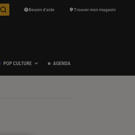
Besoin d’aide
Trouver mon magasin
Des suggestions de produits vont vous être proposées pendant vo
POP CULTURE
AGENDA