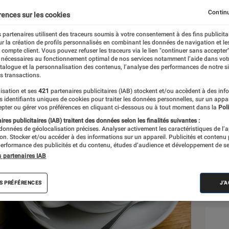
Continu
rences sur les cookies
 partenaires utilisent des traceurs soumis à votre consentement à des fins publicita
r la création de profils personnalisés en combinant les données de navigation et l
e compte client. Vous pouvez refuser les traceurs via le lien "continuer sans accepter"
 nécessaires au fonctionnement optimal de nos services notamment l’aide dans vot
Sél
atalogue et la personnalisation des contenus, l’analyse des performances de notre si
s transactions.
isation et ses
421
partenaires publicitaires (IAB) stockent et/ou accèdent à des inf
es identifiants uniques de cookies pour traiter les données personnelles, sur un appa
pter ou gérer vos préférences en cliquant ci-dessous ou à tout moment dans la
Poli
res publicitaires (IAB) traitent des données selon les finalités suivantes :
 données de géolocalisation précises. Analyser activement les caractéristiques de l’
tion. Stocker et/ou accéder à des informations sur un appareil. Publicités et contenu
erformance des publicités et du contenu, études d’audience et développement de se
s partenaires IAB
S PRÉFÉRENCES
J'