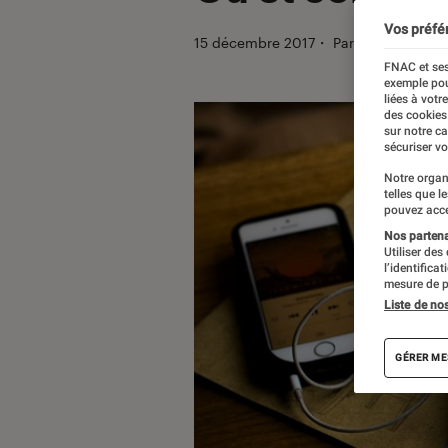
Vos préfé
15 décembre 2017
・
Par
Nicolas L
FNAC et ses
exemple pou
liées à votr
des cookies
sur notre c
sécuriser vo
Notre organ
telles que l
pouvez acce
Nos partenai
Utiliser des
l’identifica
mesure de p
Liste de no
GÉRER ME