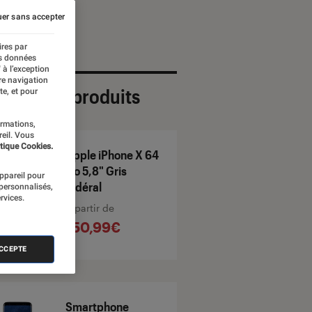
er sans accepter
ires par
es données
 à l’exception
re navigation
ection de produits
te, et pour
ormations,
reil. Vous
tique Cookies.
Apple iPhone X 64
Go 5,8" Gris
appareil pour
Sidéral
 personnalisés,
rvices.
À partir de
150,99€
ACCEPTE
Smartphone