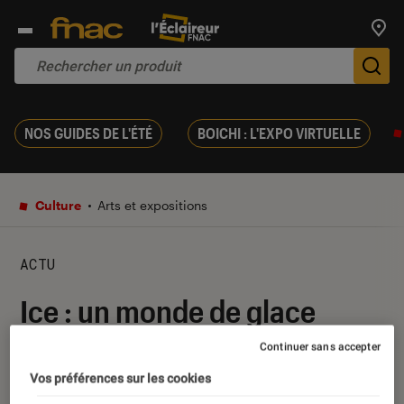
Trouv
De
NOS GUIDES DE L'ÉTÉ
BOICHI : L'EXPO VIRTUELLE
Culture
Arts et expositions
ACTU
Ice : un monde de glace
Continuer sans accepter
24 novembre 2017
・
Par
Anna
Vos préférences sur les cookies