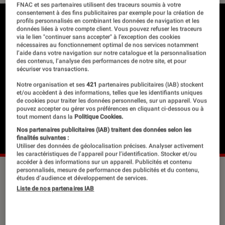
FNAC et ses partenaires utilisent des traceurs soumis à votre
consentement à des fins publicitaires par exemple pour la création de
profils personnalisés en combinant les données de navigation et les
données liées à votre compte client. Vous pouvez refuser les traceurs
via le lien "continuer sans accepter" à l’exception des cookies
nécessaires au fonctionnement optimal de nos services notamment
l’aide dans votre navigation sur notre catalogue et la personnalisation
des contenus, l’analyse des performances de notre site, et pour
sécuriser vos transactions.
Notre organisation et ses
421
partenaires publicitaires (IAB) stockent
et/ou accèdent à des informations, telles que les identifiants uniques
de cookies pour traiter les données personnelles, sur un appareil. Vous
pouvez accepter ou gérer vos préférences en cliquant ci-dessous ou à
tout moment dans la
Politique Cookies.
Nos partenaires publicitaires (IAB) traitent des données selon les
finalités suivantes :
Utiliser des données de géolocalisation précises. Analyser activement
les caractéristiques de l’appareil pour l’identification. Stocker et/ou
accéder à des informations sur un appareil. Publicités et contenu
personnalisés, mesure de performance des publicités et du contenu,
études d’audience et développement de services.
Ice est une forme d’exercice
Liste de nos partenaires IAB
d’admiration pour les déserts de
glace, ces étendues si froides qu’elles