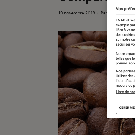
Vos préfé
19 novembre 2018
・
Par
Christophe 
FNAC et ses
exemple pou
liées à votr
des cookies
sur notre c
sécuriser vo
Notre organ
telles que l
pouvez acce
Nos partenai
Utiliser des
l’identifica
mesure de p
Liste de no
GÉRER ME