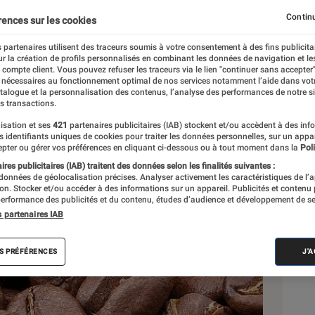
Continu
rences sur les cookies
RM
 partenaires utilisent des traceurs soumis à votre consentement à des fins publicita
r la création de profils personnalisés en combinant les données de navigation et l
e compte client. Vous pouvez refuser les traceurs via le lien "continuer sans accepter"
 nécessaires au fonctionnement optimal de nos services notamment l’aide dans vot
Sél
atalogue et la personnalisation des contenus, l’analyse des performances de notre si
s transactions.
isation et ses
421
partenaires publicitaires (IAB) stockent et/ou accèdent à des inf
es identifiants uniques de cookies pour traiter les données personnelles, sur un appa
pter ou gérer vos préférences en cliquant ci-dessous ou à tout moment dans la
Poli
res publicitaires (IAB) traitent des données selon les finalités suivantes :
 données de géolocalisation précises. Analyser activement les caractéristiques de l’
tion. Stocker et/ou accéder à des informations sur un appareil. Publicités et contenu
erformance des publicités et du contenu, études d’audience et développement de se
s partenaires IAB
S PRÉFÉRENCES
J'