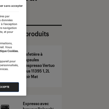
er sans accepter
ires par
es données
 à l’exception
re navigation
ection de produits
te, et pour
ormations,
reil. Vous
tique Cookies.
Cafetière à
capsules
appareil pour
Nespresso Vertuo
 personnalisés,
rvices.
Plus 11395 1,2L
Noir Mat
ACCEPTE
Expresso avec