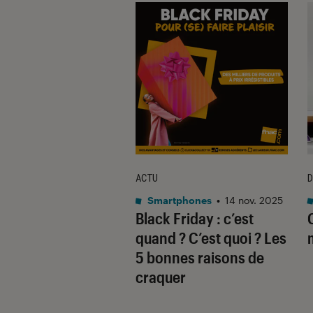
TAGE
ACTU
D
on
•
10 juil. 2026
Smartphones
•
14 nov. 2025
ne à glace : le
Black Friday : c’est
 complet pour
quand ? C’est quoi ? Les
ir le modèle idéal
5 bonnes raisons de
026
craquer