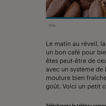
©de
Le matin au réveil, l
un bon café pour bie
êtes peut-être de ce
avec un système de 
mouture bien fraîch
goût. Voici un petit 
Introduction
Téléchargez le tableau compa