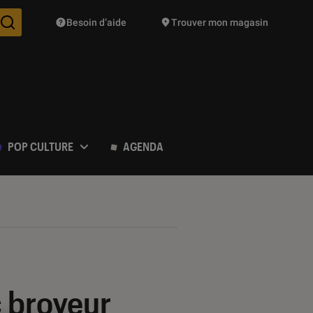
Besoin d’aide
Trouver mon magasin
Des suggestions de produits vont vous être proposées pendant vo
POP CULTURE
AGENDA
 broyeur