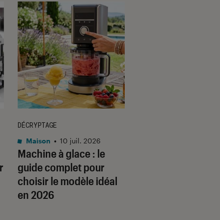
DÉCRYPTAGE
ACTU
Maison
•
10 juil. 2026
Smartphones
•
14 no
Machine à glace : le
Black Friday : c’es
r
guide complet pour
quand ? C’est quoi
choisir le modèle idéal
5 bonnes raisons 
en 2026
craquer