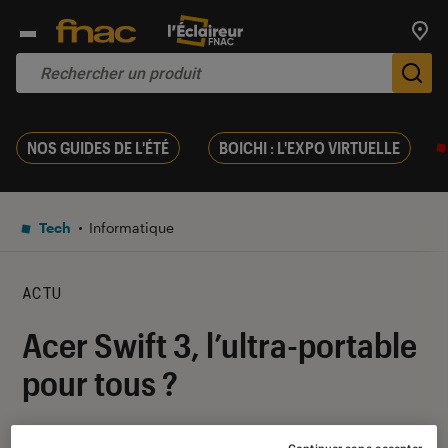
Trouv
De
NOS GUIDES DE L'ÉTÉ
BOICHI : L'EXPO VIRTUELLE
Tech
Informatique
ACTU
Acer Swift 3, l’ultra-portable
pour tous ?
13 juin 2017
・
Par
Patrick