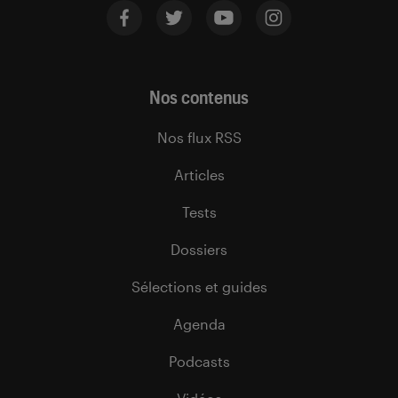
Nos contenus
Nos flux RSS
Articles
Tests
Dossiers
Sélections et guides
Agenda
Podcasts