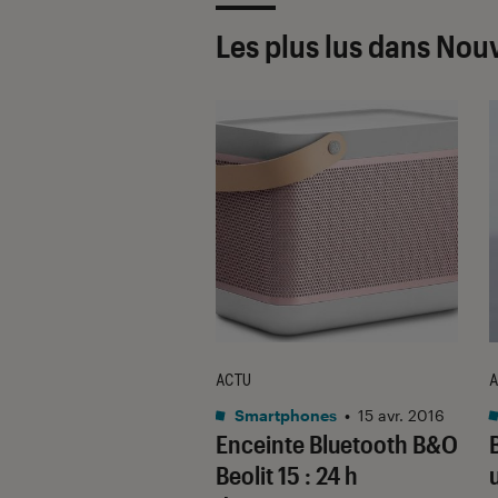
Les plus lus dans Nou
EN MAIN
ACTU
A
•
13 juil. 2016
Smartphones
•
15 avr. 2016
ay A1, une mini-
Enceinte Bluetooth B&O
nte vraiment
Beolit 15 : 24 h