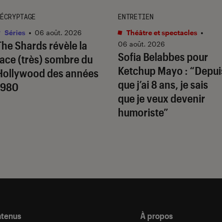
ÉCRYPTAGE
ENTRETIEN
Séries
•
06 août. 2026
Théâtre et spectacles
•
The Shards
révèle la
06 août. 2026
Sofia Belabbes pour
face (très) sombre du
Ketchup Mayo
: “Depui
Hollywood des années
que j’ai 8 ans, je sais
1980
que je veux devenir
humoriste”
ntenus
À propos