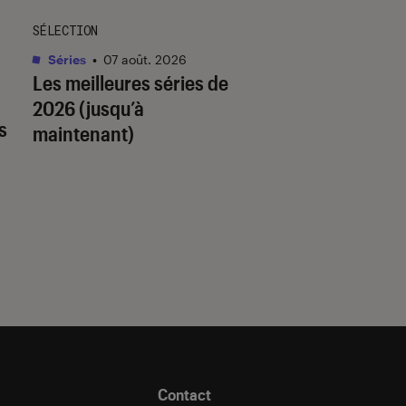
SÉLECTION
SÉLECTION
Séries
•
07 août. 2026
Livres / BD
•
07 août.
Les meilleures séries de
Quiz romance de l’
2026 (jusqu’à
quel trope amour
s
maintenant)
est fait pour vous 
Contact