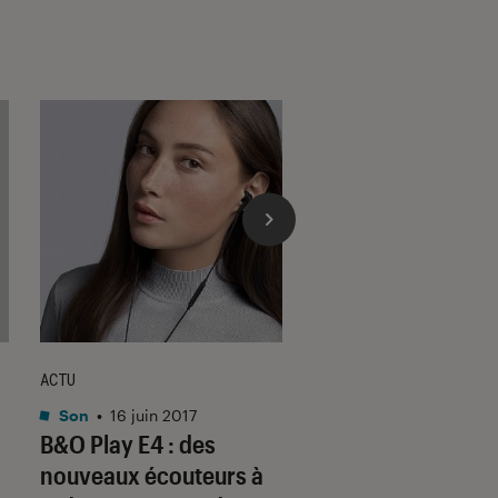
ACTU
ACTU
Son
•
16 juin 2017
Son
•
06 jan. 2017
B&O Play E4 : des
CES 2017 : B&O B
nouveaux écouteurs à
M5, une enceinte