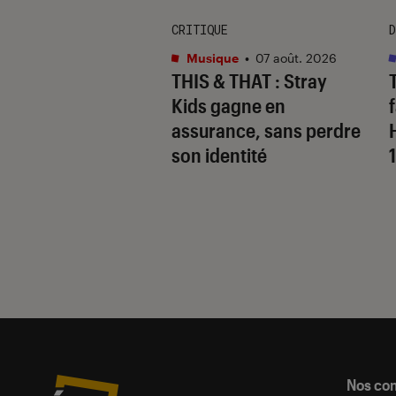
CRITIQUE
D
s
•
07 août. 2026
Musique
•
07 août. 2026
 Gervais, le sale
THIS & THAT
: Stray
 de la comédie
Kids gagne en
nnique
assurance, sans perdre
son identité
Nos co