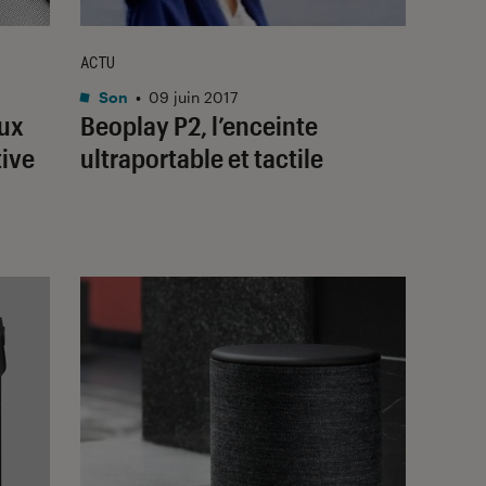
ACTU
Son
•
09 juin 2017
aux
Beoplay P2, l’enceinte
tive
ultraportable et tactile