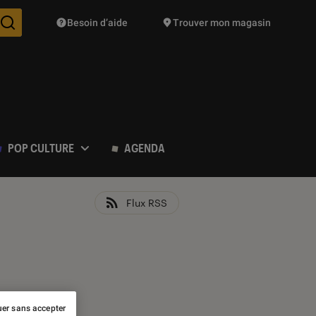
Besoin d’aide
Trouver mon magasin
Des suggestions de produits vont vous être proposées pendant vo
POP CULTURE
AGENDA
Flux RSS
er sans accepter