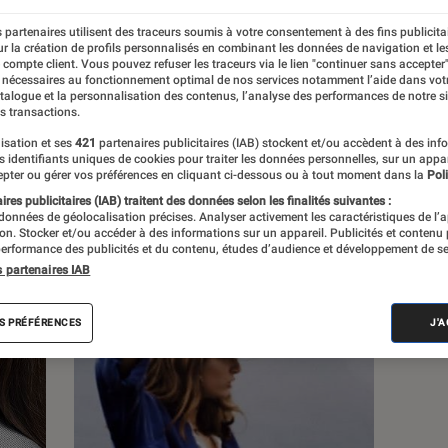
 partenaires utilisent des traceurs soumis à votre consentement à des fins publicita
s
r la création de profils personnalisés en combinant les données de navigation et l
e compte client. Vous pouvez refuser les traceurs via le lien "continuer sans accepter"
 nécessaires au fonctionnement optimal de nos services notamment l’aide dans vot
atalogue et la personnalisation des contenus, l’analyse des performances de notre si
s transactions.
isation et ses
421
partenaires publicitaires (IAB) stockent et/ou accèdent à des inf
es identifiants uniques de cookies pour traiter les données personnelles, sur un appa
pter ou gérer vos préférences en cliquant ci-dessous ou à tout moment dans la
Poli
res publicitaires (IAB) traitent des données selon les finalités suivantes :
 données de géolocalisation précises. Analyser activement les caractéristiques de l’
tion. Stocker et/ou accéder à des informations sur un appareil. Publicités et contenu
erformance des publicités et du contenu, études d’audience et développement de se
s partenaires IAB
S PRÉFÉRENCES
J'