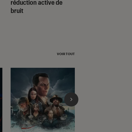
réduction active de
multiroom luxueus
bruit
très polyvalente
VOIR TOUT
l'Éclaireur fnac">