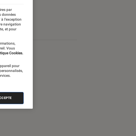
ires par
es données
 à l’exception
re navigation
te, et pour
ormations,
reil. Vous
tique Cookies.
appareil pour
 personnalisés,
rvices.
ACCEPTE