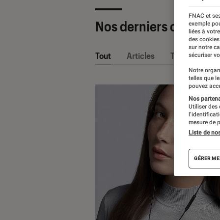
FNAC et ses
Nos derniers contenu
exemple pou
liées à votr
des cookies
sur notre c
Tout
Articles
Tests
sécuriser vo
Notre organ
telles que l
pouvez acce
Nos partenai
Utiliser des
l’identifica
mesure de p
Liste de no
GÉRER ME