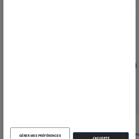
ACTU
ACTU
Smartphones
•
05 août. 2026
iPhon
GÉRER MES PRÉFÉRENCES
J'ACCEPTE